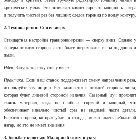
обводку в кривые). Затем вручную редактирую толщину линий в
критических узлах. Это позволяет компенсировать мощность лазера
и получить чистый рез без лишних следов горения по всему контуру.
2. Техника резки: Снизу вверх
Стандартная настройка гравировки/резки — сверху вниз. Однако у
фанеры нижняя сторона часто более шероховатая из-за поддонов и
пыли.
Идея
: Запускать резку снизу вверх.
Практика:
Если ваш станок поддерживает смену направления реза,
используйте эту опцию. Рез начинается с нижней стороны листа,
которая будет лицевой стороной изделия. Лазерный луч проходит
сквозь материал, когда он наиболее горячий и мощный, что
обеспечивает идеально чистый срез на видимой части детали.
Верхняя сторона, которая уйдет в отходы, может иметь небольшой
нагар, но это не имеет значения.
3. Борьба с копотью: Малярный скотч и уксус