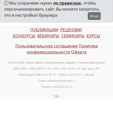
Мы сохраняем «куки»
по правилам,
чтобы
персонализировать сайт. Вы можете запретить
это в настройках браузера
Ясно
ПУБЛИКАЦИИ
РЕЦЕНЗИИ
КОНКУРСЫ
ВЕБИНАРЫ
СЕМИНАРЫ
КУРСЫ
Пользовательское соглашение
Политика
конфиденциальности
Оферта
© 2010–2026, Всероссийское педагогическое издание «Учительский журнал»
ISSN: 2782 – 4209, УДК 371.321.1(051), ББК 74.202.701, Авт. знак: У92
Регистрация СМИ ЭЛ № ФС 77 – 82562 от 30.12.21, г. Москва
E-mail: info@teacherjournal.ru
Телефон: (925) 664-32-11
16+