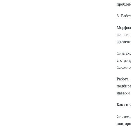
проблем
3. Рабо
Морфоло
все ее
времени
Синтакс
его вид
Сложнос
Работа
подбира
навыки 
Как спр
Систем
повторя