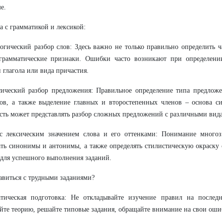
е.
та с грамматикой и лексикой:
гический разбор слов: Здесь важно не только правильно определить ча
 грамматические признаки. Ошибки часто возникают при определении
 глагола или вида причастия.
ический разбор предложения: Правильное определение типа предложен
ов, а также выделение главных и второстепенных членов – основа си
ть может представлять разбор сложных предложений с различными вида
 с лексическим значением слова и его оттенками: Понимание многоз
ть синонимы и антонимы, а также определять стилистическую окраску 
для успешного выполнения заданий.
авиться с трудными заданиями?
атическая подготовка: Не откладывайте изучение правил на послед
йте теорию, решайте типовые задания, обращайте внимание на свои оши