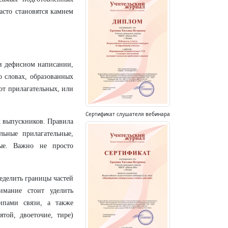
асто становятся камнем
 и дефисном написании,
о словах, образованных
от прилагательных, или
Сертификат слушателя вебинара
х выпускников. Правила
ьные прилагательные,
ные. Важно не просто
еделить границы частей
мание стоит уделить
пами связи, а также
той, двоеточие, тире)