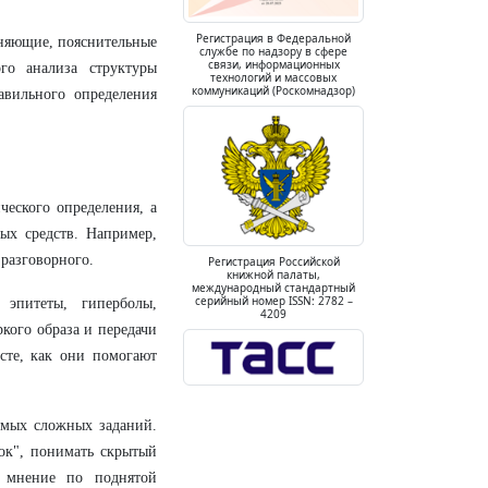
Регистрация в Федеральной
няющие, пояснительные
службе по надзору в сфере
связи, информационных
го анализа структуры
технологий и массовых
коммуникаций (Роскомнадзор)
вильного определения
ческого определения, а
вых средств. Например,
 разговорного.
Регистрация Российской
книжной палаты,
международный стандартный
серийный номер ISSN: 2782 –
 эпитеты, гиперболы,
4209
ркого образа и передачи
сте, как они помогают
амых сложных заданий.
рок", понимать скрытый
е мнение по поднятой