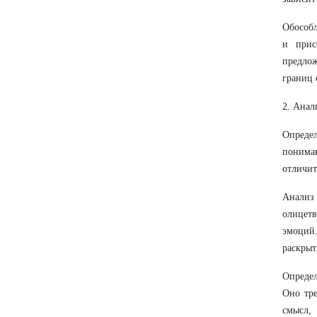
Обособл
и прис
предло
границ 
2. Анал
Определ
пониман
отличит
Анализ
олицетв
эмоций.
раскрыт
Определ
Оно тре
смысл,