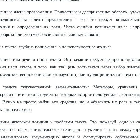
енные члены предложения: Причастные и деепричастные обороты, уточ
оединительные члены предложения – все это требует внимательно
жения и определения их роли. Часто ошибки возникают из-за непра
оборота или его смысловой связи с главным словом.
из текста: глубина понимания, а не поверхностное чтение:
ение типа речи и стиля текста: Это задание требует не просто механи
ия цели автора и того, как эта цель достигается через выбор языко
ь художественное описание от научного, или публицистический текст от
 средств художественной выразительности: Метафоры, сравнения,
орения – все это инструменты, которые автор использует для создания я
 Важно не просто найти эти средства, но и объяснить их роль в тек
ь замысел автора.
ение авторской позиции и проблемы текста: Это, пожалуй, одно из с
бует не только внимательного чтения, но и умения "читать между ст
 анализировать аргументацию автора и формулировать собственно