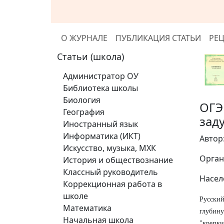
О ЖУРНАЛЕ
ПУБЛИКАЦИЯ СТАТЬИ
РЕ
Статьи (школа)
Администратор ОУ
Библиотека школы
Биология
ОГЭ
География
зад
Иностранный язык
Информатика (ИКТ)
Автор
Искусство, музыка, МХК
Орган
История и обществознание
Классный руководитель
Насел
Коррекционная работа в
школе
Русский
Математика
глубину
Начальная школа
"крепк