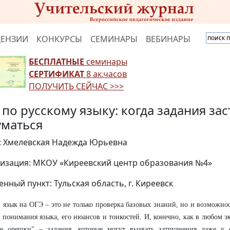
ЦЕНЗИИ
КОНКУРСЫ
СЕМИНАРЫ
ВЕБИНАРЫ
БЕСПЛАТНЫЕ
семинары
СЕРТИФИКАТ
8 ак.часов
ПОЛУЧИТЬ СЕЙЧАС >>>
 по русскому языку: когда задания за
уматься
: Хмелевская Надежда Юрьевна
изация: МКОУ «Киреевский центр образования №4»
енный пункт: Тульская область, г. Киреевск
 язык на ОГЭ – это не только проверка базовых знаний, но и возможно
 понимания языка, его нюансов и тонкостей. И, конечно, как в любом эк
ие орешки" – задания, которые могут вызвать затруднения даже у 