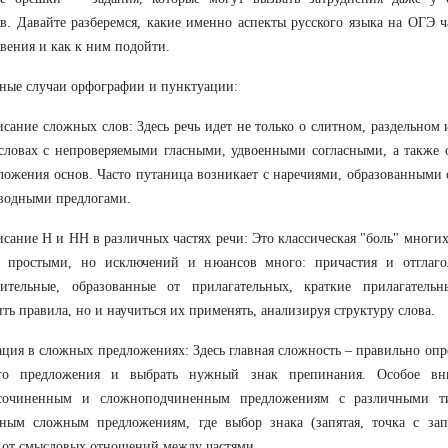
в. Давайте разберемся, какие именно аспекты русского языка на ОГЭ ч
вения и как к ним подойти.
ные случаи орфографии и пунктуации:
сание сложных слов: Здесь речь идет не только о слитном, раздельном
словах с непроверяемыми гласными, удвоенными согласными, а также 
ложения основ. Часто путаница возникает с наречиями, образованными 
водными предлогами.
сание Н и НН в различных частях речи: Это классическая "боль" многи
я простыми, но исключений и нюансов много: причастия и отглагол
вительные, образованные от прилагательных, краткие прилагатель
ть правила, но и научиться их применять, анализируя структуру слова.
ция в сложных предложениях: Здесь главная сложность – правильно опр
го предложения и выбрать нужный знак препинания. Особое вни
сочиненным и сложноподчиненным предложениям с различными ти
ным сложным предложениям, где выбор знака (запятая, точка с запя
 от смысловых отношений между частями.