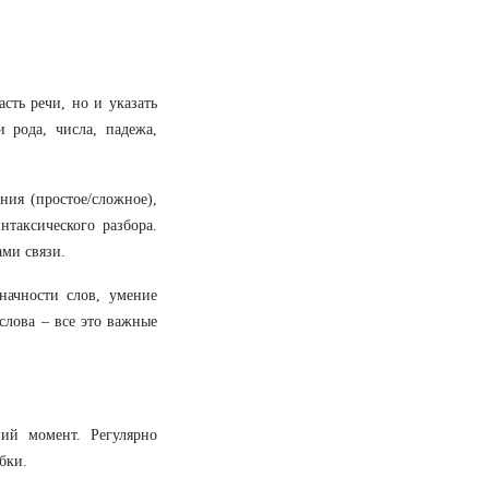
сть речи, но и указать
 рода, числа, падежа,
ия (простое/сложное),
нтаксического разбора.
ми связи.
начности слов, умение
слова – все это важные
ний момент. Регулярно
бки.