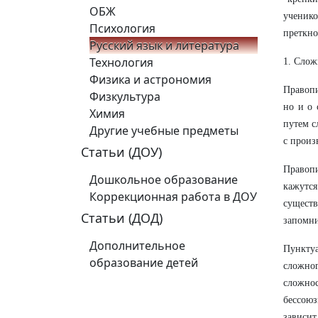
ОБЖ
ученико
Психология
преткно
Русский язык и литература
Технология
1. Слож
Физика и астрономия
Правопи
Физкультура
но и о 
Химия
путем с
Другие учебные предметы
с произ
Статьи (ДОУ)
Правопи
Дошкольное образование
кажутс
Коррекционная работа в ДОУ
сущест
Статьи (ДОД)
запомни
Дополнительное
Пунктуа
образование детей
сложно
сложно
бессоюз
зависит