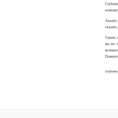
Глубоко
поможет
Анализ 
сказать
Таким о
вы не т
великог
Помните
Опублико