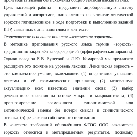
производить замены без искажения общего замысла высказывания.
Цель настоящей работы – представить апробированную систему
упражнений и алгоритмов, направленных на развитие лексической
зоркости пятиклассников в ходе подготовки к выполнению заданий
ВПР, связанных с анализом слова в контексте.
Теоретические основания понятия «лексическая зоркость»
В методике преподавания русского языка термин «зоркость»
традиционно закреплён за орфографией (орфографическая зоркость).
Однако вслед за Е.В. Бунеевой и Л.Ю. Комаровой мы предлагаем
расширить это понятие на уровень лексики. Лексическая зоркость –
это комплексное умение, включающее: (1) оперативное узнавание
лексемы и её грамматических признаков; (2) мгновенную
актуализацию всех известных значений слова; (3) выбор
релевантного значения на основе микро- и макроконтекста; (4)
прогнозирование возможности синонимической или
антонимической замены без потери смысла и стилистического
оттенка; (5) рефлексию собственного понимания.
В контексте требований обновлённого ФГОС ООО лексическая
зоркость относится к метапредметным результатам, поскольку