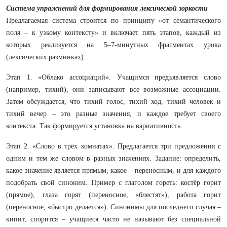
Система упражнений для формирования лексической зоркости
Предлагаемая система строится по принципу «от семантического
поля – к узкому контексту» и включает пять этапов, каждый из
которых реализуется на 5–7-минутных фрагментах урока
(лексических разминках).
Этап 1. «Облако ассоциаций». Учащимся предъявляется слово
(например, тихий), они записывают все возможные ассоциации.
Затем обсуждается, что тихий голос, тихий ход, тихий человек и
тихий вечер – это разные значения, и каждое требует своего
контекста. Так формируется установка на вариативность.
Этап 2. «Слово в трёх комнатах». Предлагается три предложения с
одним и тем же словом в разных значениях. Задание: определить,
какое значение является прямым, какое – переносным, и для каждого
подобрать свой синоним. Пример с глаголом гореть: костёр горит
(прямое), глаза горят (переносное, «блестят»), работа горит
(переносное, «быстро делается»). Синонимы для последнего случая –
кипит, спорится – учащиеся часто не называют без специальной