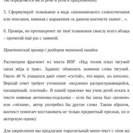
так определяется часть речи и роль в предложении).
5. Сформулируй толкование в виде синонимичного словосочетания
или описания, начиная с выражения «в данном контексте значит…».
6. Проверь, не противоречит ли твоё толкование смыслу всего абзаца
– прочитай ещё раз с заменой.
Практический пример с разбором типичной ошибки
Рассмотрим фрагмент из текста ВПР: «Над полем плыл тягучий
запах мёда и трав». Задание: объяснить значение слова тягучий.
Около 40 % учащихся дают ответ «густой», что верно, но неполно.
Верный ответ требует уточнения: «медленно распространяющийся,
насыщенный, плотный». В нашей практике мы учим детей искать в
тексте неявные антонимы-подсказки – если бы запах был «резким»
или «лёгким», автор употребил бы другие слова. Таким образом,
контекст помогает восстановить не только предметный признак, но и
авторскую оценку.
Для закрепления мы предлагаем параллельный мини-текст с этим же