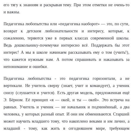
его тягу к знаниям и раскрывая тему. При этом отметки не очень-то
и важны.
Педагогика любопытства или «педагогика наоборот» — это, по сути,
возврат к детским любознательности и интересу, которые, к
сожалению, теряются уже в первых классах современной школы.
Ведь дошкольнику-почемучке интересно всё. Поддержать бы этот
интерес! А мы в школе начинаем рассказывать ему о том (учить!),
что кажется нужным нам. А потом спрашивать и наказывать за
непонимание и ошибки.
Педагогика любопытства - это педагогика горизонтали, а не
вертикали.
Не учитель сверху (знает, учит и командует), а ученик
снизу (слушается и учится). Есть другая модель, предложенная ещё
Э. Бёрном. Её принцип «я — окей, и ты — окей». Это встреча на
равных. Учитель и ученик — не начальник и подчинённый, а два
человека, у которых разный опыт. И они им обмениваются. Старший
может научить младшего тому, что накоплено веками и им лично, а
младший - тому, как жить в сегодняшнем мире, требующем