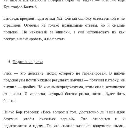
не наберётесь смелости потерять берег из виду» — говорил ещё
Христофор Колумб.
Заповедь вредной педагогики №2: Считай ошибку естественной и не
страшной. Отмечай не только правильные ответы, но и смелые
попытки. Не наказывай за ошибки, а учи использовать их как
ресурс, анализировать, а не прятать.
Педагогика риска
Риск — это действие, исход которого не гарантирован. В школе
предсказуем почти каждый результат: выучил — получил пятёрку, не
выучил — двойку. Но жизнь непредсказуема, этим она и отличается
от школы. И человека, который боится риска, жизнь будет бить
больно.
Нильс Бор говорил: «Весь вопрос в том, достаточно ли ваша идея
безумна, чтобы оказаться верной». Это относится и к
педагогическим идеям. Те, что сначала казались кощунственными,