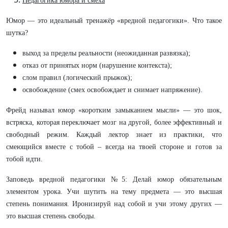
Педагогика юмора и смеха
Юмор — это идеальный тренажёр «вредной педагогики». Что такое
шутка?
выход за пределы реальности (неожиданная развязка);
отказ от принятых норм (нарушение контекста);
слом правил (логический прыжок);
освобождение (смех освобождает и снимает напряжение).
Фрейд называл юмор «коротким замыканием мысли» — это шок,
встряска, которая переключает мозг на другой, более эффективный и
свободный режим. Каждый лектор знает из практики, что
смеющийся вместе с тобой – всегда на твоей стороне и готов за
тобой идти.
Заповедь вредной педагогики №5: Делай юмор обязательным
элементом урока. Учи шутить на тему предмета — это высшая
степень понимания. Иронизируй над собой и учи этому других —
это высшая степень свободы.