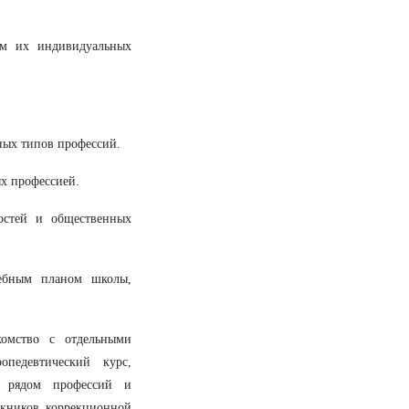
ом их индивидуальных
ных типов профессий.
х профессией.
остей и общественных
чебным планом школы,
комство с отдельными
опедевтический курс,
с рядом профессий и
скников коррекционной