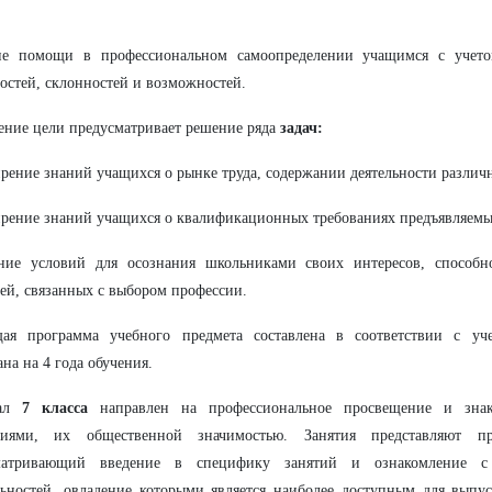
ие помощи в профессиональном самоопределении учащимся с учет
остей, склонностей и возможностей.
ние цели предусматривает решение ряда
задач:
рение знаний учащихся о рынке труда, содержании деятельности различ
рение знаний учащихся о квалификационных требованиях предъявляемы
ание условий для осознания школьниками своих интересов, способн
ей, связанных с выбором профессии.
щая программа учебного предмета составлена в соответствии с у
ана на 4 года обучения.
иал
7 класса
направлен на профессиональное просвещение и зна
сиями, их общественной значимостью. Занятия представляют пр
матривающий введение в специфику занятий и ознакомление 
ьностей, овладение которыми является наиболее доступным для выпу