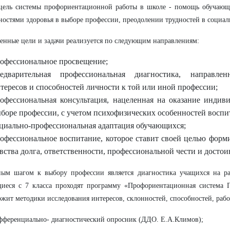
цель системы профориентационной работы в школе - помощь обучающ
остями здоровья в выборе профессии, преодолении трудностей в социал
енные цели и задачи реализуется по следующим направлениям:
офессиональное просвещение;
редварительная профессиональная диагностика, направле
тересов и способностей личности к той или иной профессии;
офессиональная консультация, нацеленная на оказание инди
боре профессии, с учетом психофизических особенностей восп
циально-профессиональная адаптация обучающихся;
офессиональное воспитание, которое ставит своей целью форм
вства долга, ответственности, профессиональной чести и достои
ым шагом к выбору профессии является диагностика учащихся на ра
иеся с 7 класса проходят программу «Профориентационная система 
ржит методики исследования интересов, склонностей, способностей, раб
фференциально- диагностический опросник (ДДО. Е.А.Климов);