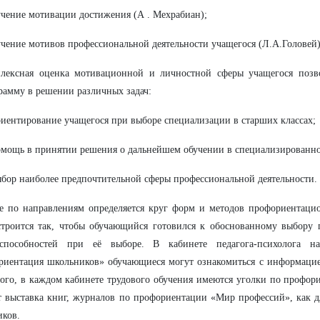
учение мотивации достижения (А . Мехрабиан);
учение мотивов профессиональной деятельности учащегося (Л.А.Головей)
лексная оценка мотивационной и личностной сферы учащегося позво
рамму в решении различных задач:
риентирование учащегося при выборе специализации в старших классах;
омощь в принятии решения о дальнейшем обучении в специализированн
ыбор наиболее предпочтительной сферы профессиональной деятельности.
е по направлениям определяется круг форм и методов профориентацио
троится так, чтобы обучающийся готовился к обоснованному выбору 
способностей при её выборе. В кабинете педагога-психолога н
иентация школьников» обучающиеся могут ознакомиться с информацие
ого, в каждом кабинете трудового обучения имеются уголки по профор
т выставка книг, журналов по профориентации «Мир профессий», как дл
ков.