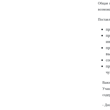
Общая 
возможн
Поставл
пр
п
ин
пр
вы
со
пр
чу
Важн
Учащ
соде
- Ди