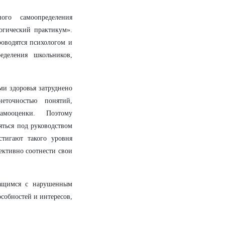
ого самоопределения
огический практикум».
роводятся психологом и
еделения школьников,
и здоровья затруднено
еточностью понятий,
самооценки. Поэтому
яться под руководством
тигают такого уровня
ективно соотнести свои
чащимся с нарушенным
собностей и интересов,