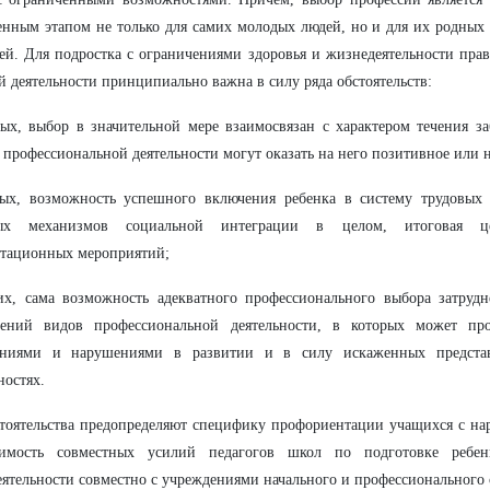
нным этапом не только для самих молодых людей, но и для их родных 
ей. Для подростка с ограничениями здоровья и жизнедеятельности пра
й деятельности принципиально важна в силу ряда обстоятельств:
ых, выбор в значительной мере взаимосвязан с характером течения за
 профессиональной деятельности могут оказать на него позитивное или 
рых, возможность успешного включения ребенка в систему трудовых
ых механизмов социальной интеграции в целом, итоговая це
итационных мероприятий;
их, сама возможность адекватного профессионального выбора затрудн
чений видов профессиональной деятельности, в которых может про
ениями и нарушениями в развитии и в силу искаженных предста
остях.
тоятельства предопределяют специфику профориентации учащихся с на
димость совместных усилий педагогов школ по подготовке ребен
ятельности совместно с учреждениями начального и профессионального 