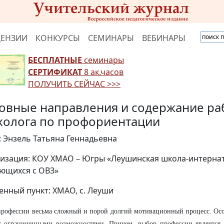
ЦЕНЗИИ
КОНКУРСЫ
СЕМИНАРЫ
ВЕБИНАРЫ
БЕСПЛАТНЫЕ
семинары
СЕРТИФИКАТ
8 ак.часов
ПОЛУЧИТЬ СЕЙЧАС >>>
овные направления и содержание ра
холога по профориентации
: Энзель Татьяна Геннадьевна
изация: КОУ ХМАО – Югры «Леушинская школа-интернат
ющихся с ОВЗ»
енный пункт: ХМАО, с. Леуши
рофессии весьма сложный и порой долгий мотивационный процесс. Осо
с ограниченными возможностями. Причем, выбор профессии является