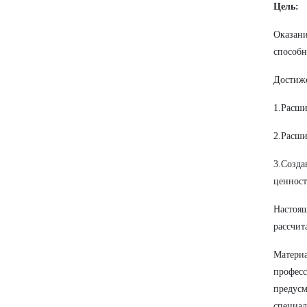
Цель:
Оказан
способн
Достиже
1.Расши
2.Расши
3.Созд
ценност
Настоя
рассчит
Матер
профес
предус
специал