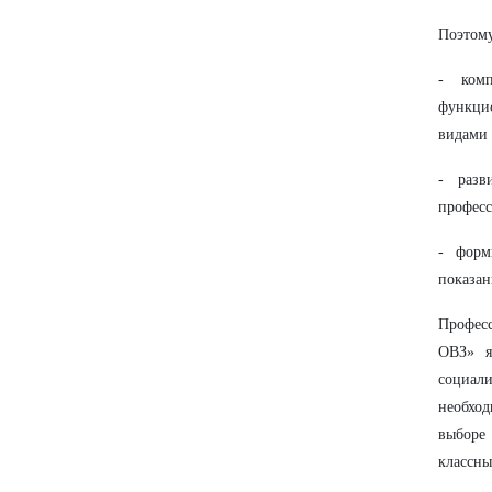
Поэтому
- комп
функци
видами 
- разв
професс
- форм
показан
Профес
ОВЗ» я
социал
необход
выборе 
классны