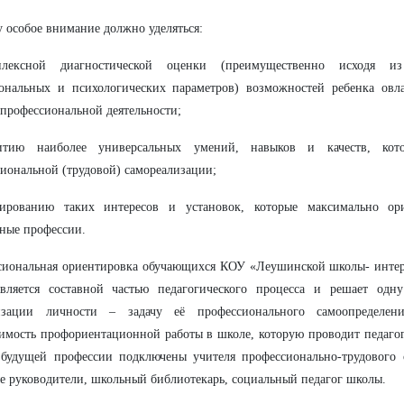
 особое внимание должно уделяться:
лексной диагностической оценки (преимущественно исходя из
ональных и психологических параметров) возможностей ребенка овл
профессиональной деятельности;
итию наиболее универсальных умений, навыков и качеств, кот
иональной (трудовой) самореализации;
ированию таких интересов и установок, которые максимально о
ные профессии.
сиональная ориентировка обучающихся КОУ «Леушинской школы- интер
вляется составной частью педагогического процесса и решает одн
изации личности – задачу её профессионального самоопределен
имость профориентационной работы в школе, которую проводит педаго
будущей профессии подключены учителя профессионально-трудового о
е руководители, школьный библиотекарь, социальный педагог школы.