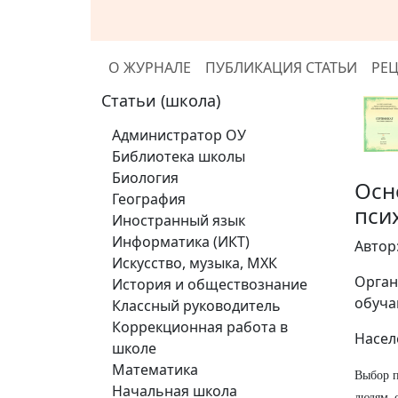
О ЖУРНАЛЕ
ПУБЛИКАЦИЯ СТАТЬИ
РЕ
Статьи (школа)
Администратор ОУ
Библиотека школы
Биология
Осн
География
пси
Иностранный язык
Информатика (ИКТ)
Автор
Искусство, музыка, МХК
Орган
История и обществознание
обуча
Классный руководитель
Коррекционная работа в
Насел
школе
Математика
Выбор п
Начальная школа
людям 