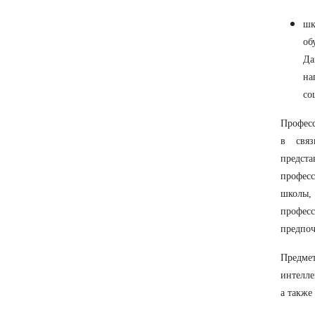
шк
об
Да
на
со
Професс
в связ
предст
професс
школы,
професс
предпоч
Предме
интелле
а также