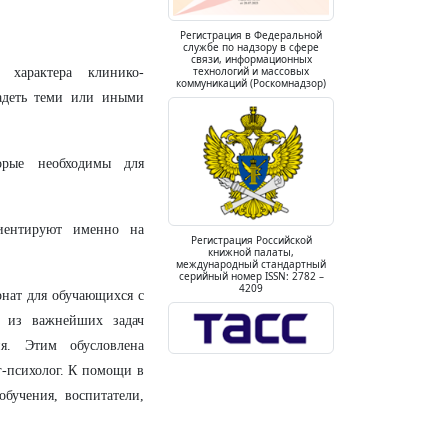
Регистрация в Федеральной
службе по надзору в сфере
связи, информационных
технологий и массовых
 характера клинико-
коммуникаций (Роскомнадзор)
адеть теми или иными
орые необходимы для
риентируют именно на
Регистрация Российской
книжной палаты,
международный стандартный
серийный номер ISSN: 2782 –
4209
нат для обучающихся с
у из важнейших задач
ия. Этим обусловлена
г-психолог. К помощи в
бучения, воспитатели,