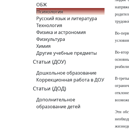
ОБЖ
напряже
Психология
родител
Русский язык и литература
трудово
Технология
Физика и астрономия
Во-перв
Физкультура
условия
Химия
Другие учебные предметы
Во-вто
основн
Статьи (ДОУ)
реабил
Дошкольное образование
В-треть
Коррекционная работа в ДОУ
ограни
Статьи (ДОД)
отклон
Дополнительное
возможн
образование детей
Эти обс
необхо
жизнеде