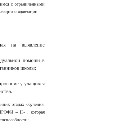
имся с ограниченными
изации и адаптации.
нная на выявление
видуальной помощи в
итанников школы;
ирование у учащихся
нства.
нних этапах обучения.
ПРОФИ – II» , которая
отоспособности: