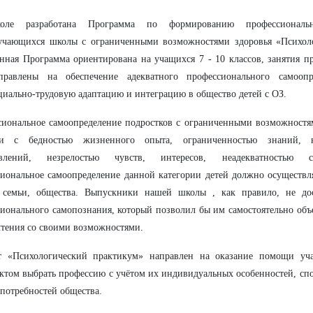
оле разработана Программа по формированию профессиональн
учающихся школы с ограниченными возможностями здоровья «Психол
нная Программа ориентирована на учащихся 7 - 10 классов, занятия п
правлены на обеспечение адекватного профессионального самоопр
циально-трудовую адаптацию и интеграцию в общество детей с ОЗ.
иональное самоопределение подростков с ограниченными возможностям
и с бедностью жизненного опыта, ограниченностью знаний, н
авлений, незрелостью чувств, интересов, неадекватностью 
иональное самоопределение данной категории детей должно осуществл
 семьи, общества. Выпускники нашей школы , как правило, не дос
ионального самопознания, который позволил бы им самостоятельно объ
тения со своими возможностями.
т «Психологический практикум» направлен на оказание помощи у
ктом выбрать профессию с учётом их индивидуальных особенностей, спо
 потребностей общества.