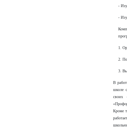
- Из
- Из
Комп
прог
1. О
2. П
3. В
В работ
школе с
своих 
«Профор
Кроме т
работае
школьни