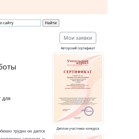
Мои заявки
Авторский сертификат
боты
 для
Диплом участника конкурса
бенно трудно он дается
 достаточно сложным и