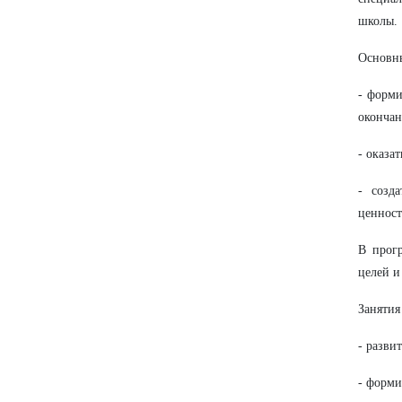
школы.
Основны
- форми
окончан
- оказа
- созд
ценност
В прог
целей и
Занятия
- разви
- форми