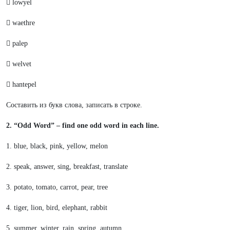
 lowyel
 waethre
 palep
 welvet
 hantepel
Составить из букв слова, записать в строке.
2. “Odd Word” – find one odd word in each line.
1. blue, black, pink, yellow, melon
2. speak, answer, sing, breakfast, translate
3. potato, tomato, carrot, pear, tree
4. tiger, lion, bird, elephant, rabbit
5. summer, winter, rain, spring, autumn