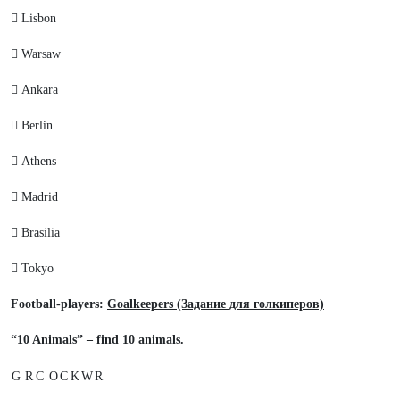
 Lisbon
 Warsaw
 Ankara
 Berlin
 Athens
 Madrid
 Brasilia
 Tokyо
Football-players:
Goalkeepers (Задание для голкиперов)
“10 Animals” – find 10 animals.
G
R
C
O
C
K
W
R