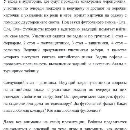
У входа в аудиторию, где будут проходить конкурсные мероприятия,
участники по очереди подходят к ведущему и достают из коробки
карточки с указанием их роли в игре, крепят карточки на одежку с
помощью двустороннего скотча. Под звуки футбольного гимна «Оле,
Оле, Оле» футболисты входят в аудиторию, ведущий помогает найти
им свое место. Участники садятся по рядам и по группам: 1 стол –
форварды, 2 стол – полузащитники, 3 стол – защитники, 4 стол –
голкипер. Ведущий представляет участникам рефери, в качестве
которого выступает учитель английского языка. Задача рефери –
проверить правильность выполнения заданий и выставить баллы в
турнирную таблицу.
Следующий этап – разминка. Ведущий задает участникам вопросы
на английском языке, а участники команд по очереди на них
отвечают: Любите ли вы футбол? Вы предпочитаете смотреть футбол
на стадионе или дома по телевизору? Вы футбольный фанат? Какая
ваша любимая команда? Кто ваш любимый футболист?
Далее все внимание на слайд презентации. Ребятам предлагается
ознакомиться с лексикой по теме игры и запомнить, как можно