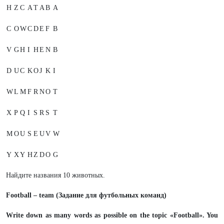
H
Z
C
A
T
A
B
A
C
O
W
C
D
E
F
B
V
G
H
I
H
E
N
B
D
U
C
K
O
J
K
I
W
L
M
F
R
N
O
T
X
P
Q
I
S
R
S
T
M
O
U
S
E
U
V
W
Y
X
Y
H
Z
D
O
G
Найдите названия 10 животных.
Football – team (Задание для футбольных команд)
Write down as many words as possible on the topic «Football». You