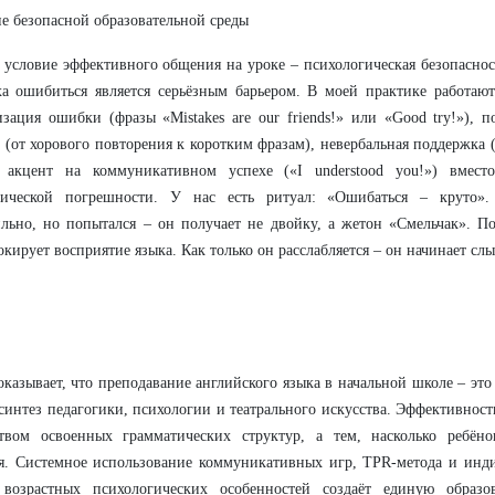
е безопасной образовательной среды
 условие эффективного общения на уроке – психологическая безопасност
ха ошибиться является серьёзным барьером. В моей практике работаю
зация ошибки (фразы «Mistakes are our friends!» или «Good try!»), 
 (от хорового повторения к коротким фразам), невербальная поддержка 
, акцент на коммуникативном успехе («I understood you!») вмест
тической погрешности. У нас есть ритуал: «Ошибаться – круто».
льно, но попытался – он получает не двойку, а жетон «Смельчак». По
окирует восприятие языка. Как только он расслабляется – он начинает сл
казывает, что преподавание английского языка в начальной школе – это
 синтез педагогики, психологии и театрального искусства. Эффективност
ством освоенных грамматических структур, а тем, насколько ребён
. Системное использование коммуникативных игр, TPR-метода и инди
 возрастных психологических особенностей создаёт единую образов