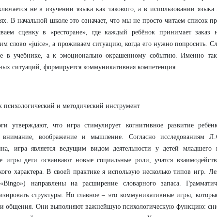
ключается не в изучении языка как такового, а в использовании язык
ях. В начальной школе это означает, что мы не просто читаем список п
ываем сценку в «ресторане», где каждый ребёнок принимает заказ 
им слово «juice», а проживаем ситуацию, когда его нужно попросить. С
ке в учебнике, а к эмоционально окрашенному событию. Именно так
ых ситуаций, формируется коммуникативная компетенция.
к психологический и методический инструмент
оги утверждают, что игра стимулирует когнитивное развитие ребёнк
, внимание, воображение и мышление. Согласно исследованиям Л.
ина, игра является ведущим видом деятельности у детей младшего 
е игры дети осваивают новые социальные роли, учатся взаимодейств
кого характера. В своей практике я использую несколько типов игр. Л
 «Bingo») направлены на расширение словарного запаса. Граммати
изировать структуры. Но главное – это коммуникативные игры, котор
ии общения. Они выполняют важнейшую психологическую функцию: сн