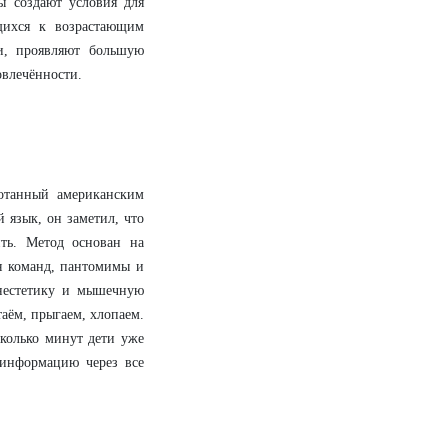
ы создают условия для
щихся к возрастающим
хи, проявляют большую
овлечённости.
ботанный американским
язык, он заметил, что
ть. Метод основан на
я команд, пантомимы и
инестетику и мышечную
таём, прыгаем, хлопаем.
сколько минут дети уже
 информацию через все