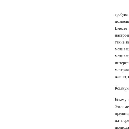
требую
позволя
Вместе
настро
такие к
мотива
мотива
интерес
материа
важно, 
Коммуни
Коммун
Этот ме
предотв
на пер
препода