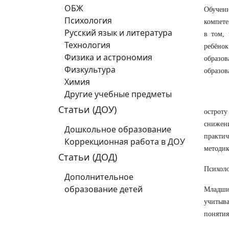
ОБЖ
Обучен
Психология
компете
Русский язык и литература
в том, 
Технология
ребёнок
Физика и астрономия
образо
Физкультура
образов
Химия
Другие учебные предметы
Статьи (ДОУ)
остроту
снижен
Дошкольное образование
практич
Коррекционная работа в ДОУ
методик
Статьи (ДОД)
Психоло
Дополнительное
образование детей
Младши
учитыв
понятия