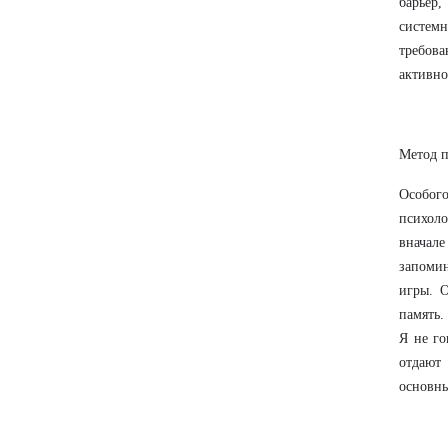
барьер
систем
требов
активно
Метод п
Особого
психол
вначал
запоми
игры. 
память.
Я не го
отдают
основны