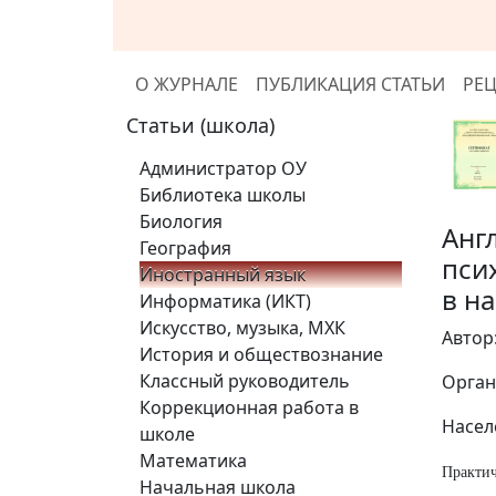
О ЖУРНАЛЕ
ПУБЛИКАЦИЯ СТАТЬИ
РЕ
Статьи (школа)
Администратор ОУ
Библиотека школы
Биология
Анг
География
пси
Иностранный язык
в н
Информатика (ИКТ)
Искусство, музыка, МХК
Автор
История и обществознание
Классный руководитель
Орган
Коррекционная работа в
Насел
школе
Математика
Практич
Начальная школа