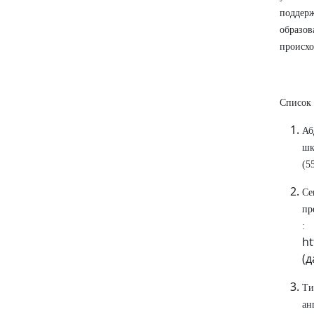
поддер
образо
происхо
Список 
Аб
шк
(5
Се
пр
ht
(д
Ти
ан