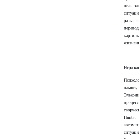
цель за
ситуаци
разыгр
перевод
картин
жизненн
Игра ка
Психол
память
Элькон
процесс
творчес
Hunt»,
автомат
ситуац