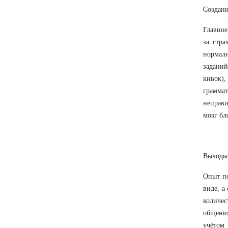
Создани
Главное
за стра
нормали
заданий
кивок)
грамма
неправи
мозг бл
Выводы
Опыт по
виде, а
количе
общения
учётом