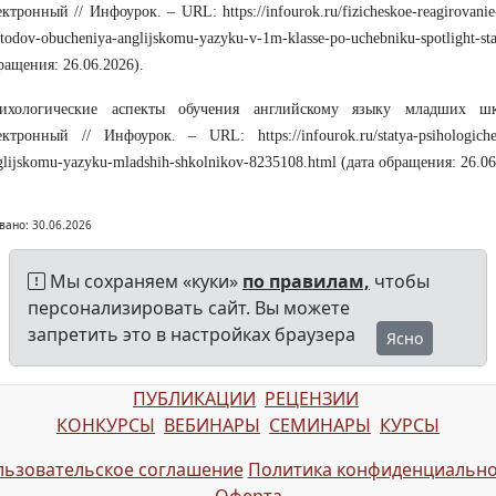
ектронный // Инфоурок. – URL: https://infourok.ru/fizicheskoe-reagirovanie-
todov-obucheniya-anglijskomu-yazyku-v-1m-klasse-po-uchebniku-spotlight-s
ращения: 26.06.2026).
ихологические аспекты обучения английскому языку младших шк
ектронный // Инфоурок. – URL: https://infourok.ru/statya-psihologiches
glijskomu-yazyku-mladshih-shkolnikov-8235108.html (дата обращения: 26.06
вано: 30.06.2026
Мы сохраняем «куки»
по правилам,
чтобы
персонализировать сайт. Вы можете
запретить это в настройках браузера
Ясно
ПУБЛИКАЦИИ
РЕЦЕНЗИИ
КОНКУРСЫ
ВЕБИНАРЫ
СЕМИНАРЫ
КУРСЫ
ьзовательское соглашение
Политика конфиденциально