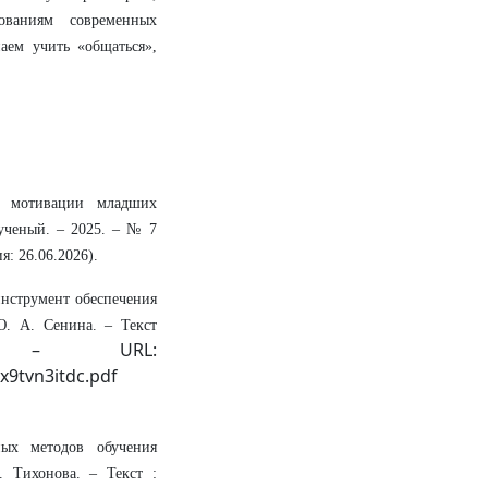
бованиям современных
аем учить «общаться»,
я мотивации младших
 ученый. – 2025. – № 7
я: 26.06.2026).
инструмент обеспечения
Ю. А. Сенина. – Текст
u. – URL:
x9tvn3itdc.pdf
ых методов обучения
. Тихонова. – Текст :