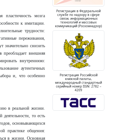
Регистрация в Федеральной
службе по надзору в сфере
я пластичность мозга
связи, информационных
технологий и массовых
особности к имитации.
коммуникаций (Роскомнадзор)
лнительные трудности:
гативные переживания,
ут значительно снизить
в преобладает внешняя
рмировать внутреннюю:
льзование аутентичных
Регистрация Российской
ыбора и, что особенно
книжной палаты,
международный стандартный
серийный номер ISSN: 2782 –
4209
нию в реальной жизни.
й деятельности, то есть
етодов, основывающихся
ной практике общения:
ться в
жизни. Основная