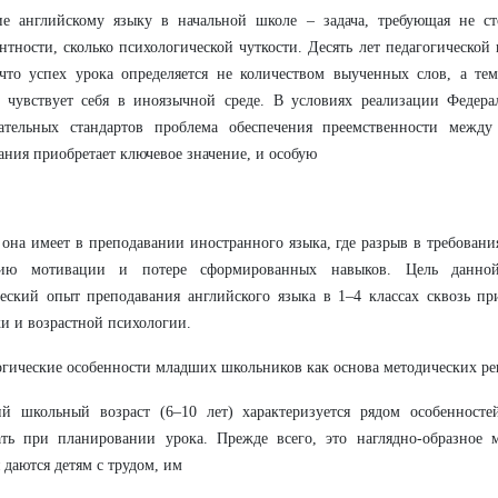
ие английскому языку в начальной школе – задача, требующая не ст
нтности, сколько психологической чуткости. Десять лет педагогической
что успех урока определяется не количеством выученных слов, а тем
 чувствует себя в иноязычной среде. В условиях реализации Федера
вательных стандартов проблема обеспечения преемственности между
ания приобретает ключевое значение, и особую
 она имеет в преподавании иностранного языка, где разрыв в требовани
ию мотивации и потере сформированных навыков. Цель данно
еский опыт преподавания английского языка в 1–4 классах сквозь п
и и возрастной психологии.
гические особенности младших школьников как основа методических р
й школьный возраст (6–10 лет) характеризуется рядом особенносте
ать при планировании урока. Прежде всего, это наглядно-образное 
 даются детям с трудом, им