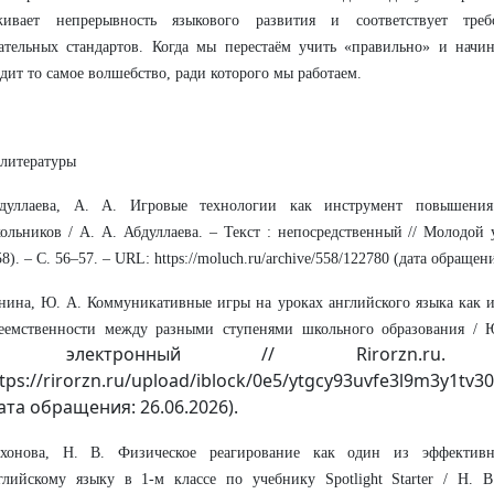
живает непрерывность языкового развития и соответствует тре
вательных
стандартов. Когда мы перестаём учить «правильно» и начин
дит то самое волшебство, ради которого мы работаем.
литературы
дуллаева, А. А. Игровые технологии как инструмент повышени
ольников / А. А. Абдуллаева. – Текст : непосредственный // Молодой
58). – С. 56–57. – URL: https://moluch.ru/archive/558/122780 (дата обращени
нина, Ю. А. Коммуникативные игры на уроках английского языка как 
еемственности между разными ступенями школьного образования / 
электронный // Rirorzn.r
:
tps://rirorzn.ru/upload/iblock/0e5/ytgcy93uvfe3l9m3y1tv30
ата обращения: 26.06.2026).
хонова, Н. В. Физическое реагирование как один из эффективн
глийскому языку в 1-м классе по учебнику Spotlight Starter / Н. В