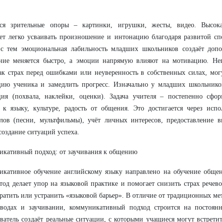
тся зрительные опоры – картинки, игрушки, жесты, видео. Высока
ет легко усваивать произношение и интонацию благодаря развитой сп
 с тем эмоциональная лабильность младших школьников создаёт допо
ение меняется быстро, а эмоции напрямую влияют на мотивацию. Не
ак страх перед ошибками или неуверенность в собственных силах, мог
цию ученика и замедлить прогресс. Изначально у младших школьнико
ция (похвала, наклейки, оценки). Задача учителя – постепенно сфо
 к языку, культуре, радость от общения. Это достигается через
испо
лов (песни, мультфильмы), учёт личных интересов, предоставление в
создание ситуаций успеха.
кативный подход: от заучивания к общению
икативное обучение английскому языку направлено на обучение обще
тод делает упор на языковой практике и помогает снизить страх речево
ратить или устранить «языковой барьер». В отличие от традиционных м
еводах и заучивании, коммуникативный подход строится на постоян
ватель создаёт реальные ситуации, с которыми учащиеся могут встрети