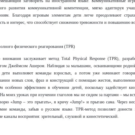
, мешающий
заговорить на иностранном языке. Коммуникативные игр
ного развития коммуникативной компетенции, мягко адаптируя уча
аниям. Благодаря игровым элементам дети легче преодолевают стра
сть и интерес, что способствует снижению тревожности и повышению в
олного физического реагирования (TPR)
 внимания заслуживает метод Total Physical Response (TPR), разра
огом Джеймсом Ашером. Наблюдая за малышами, осваивающими родной 
е дети выполняют команды
взрослых, а потом уже начинают говори
нании новых слов, фраз и конструкций с помощью жестов, выполнени
Он особенно эффективен в обучении детей, поскольку задействует к
 На моих уроках при изучении глаголов мы не сидим за партами – мы вс
ворю «Jump – это прыгать», я кричу «Jump!» и прыгаю сама. Через не
 мне команды, забыв о русском языке. TPR-метод позволяет донести
е каналы восприятия: зрительный, слуховой и кинестетический.