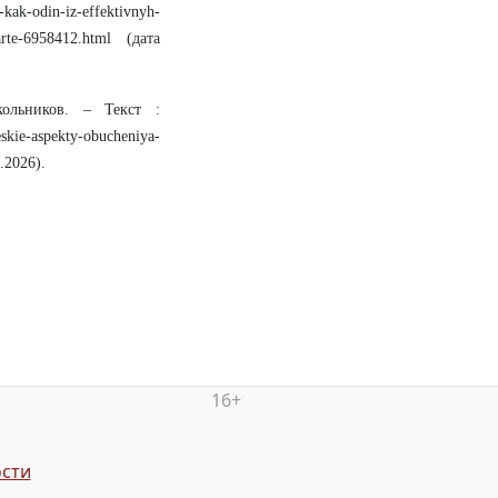
kak-odin-iz-effektivnyh-
tarte-6958412.html (дата
ольников. – Текст :
kie-aspekty-obucheniya-
.2026).
16+
сти