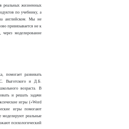
а в реальных жизненных
родуктов по учебнику, а
на английском. Мы не
лово привязывается не к
, через моделирование
а, помогает развивать
С. Выготского и Д.Б.
школьного возраста. В
овать и решать задачи
ексические игры («Word
ческие игры помогают
ые моделируют реальные
ижают психологический