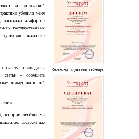
олько лингвистической
 практики убедили меня
, насколько комфортно
льных государственных
 ступенями школьного
ях зачастую приводит к
Сертификат слушателя вебинара
й статьи – обобщить
ризму коммуникативной
ешений
й, которые необходимо
мышление: абстрактные