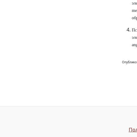
эл
me
об
Пс
эл
an
Опублико
Пол