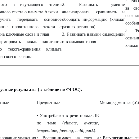
2. Вос
ового и изучающего чтения
2. Развивать умение
за св
чного текста о климате Аляски.
анализировать, сравнивать и
осозн
учить передавать основное
обобщать информацию (климат
особен
ание прочитанного текста с
разных регионов).
3. Фо
на ключевые слова и план.
3. Развивать навыки самооценки
созна
ормировать навык написания
и взаимоконтроля.
климат
го текста-сравнения климата
и своего региона.
уемые результаты (в таблице по ФГОС):
тные
Предметные
Метапредметные (У
• Употребляют в речи новые ЛЕ
по теме (
climate, average,
temperature, freezing, mild, pack
).
ирование уважения
• Воспринимают на слух и
•
Регулятивные:
са