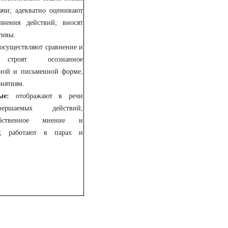
ачи; адекватно оценивают
лнения действий; вносят
тивы.
осуществляют сравнение и
 строят осознанное
тной и письменной форме;
онятиям.
ые:
отображают в речи
ершаемых действий;
бственное мнение и
о; работают в парах и