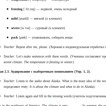
freezing
[ˈfriːzɪŋ] — ледяной, очень холодный
mild
[maɪld] — мягкий (о климате)
severe
[sɪˈvɪə] — суровый (о климате)
pack
[pæk] — упаковывать, собирать вещи
Teacher:
Repeat after me, please.
(Хоровая и индивидуальная отработка
Teacher:
Let's make sentences with these words.
(Ученики составляют п
severe climate. The temperature is freezing in winter.
)
ап 2.3. Аудирование с выборочным пониманием (Упр. 1, 2).
Teacher:
Listen to the audio about Alaska. What is the main idea of the tex
определяют
тему
:
It is about the climate and what to do in Alaska
).
Teacher:
Listen again and fill in the missing words (
учитель
подготавлива
s in the northwest of America. The climate is very _______. In summer, the w