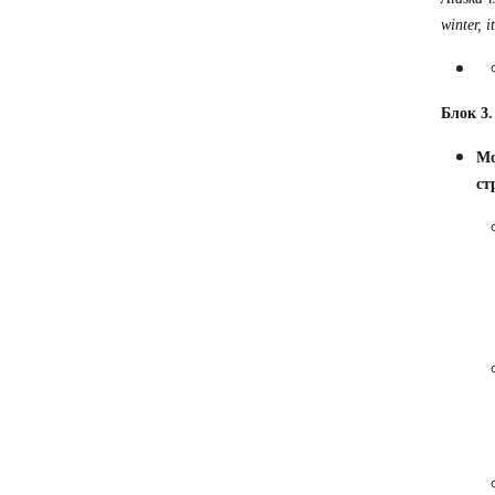
winter, 
Блок 3.
Мо
ст