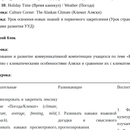
 10:
Holiday Time (Время каникул) / Weather (Погода)
ока:
Culture Corner: The Alaskan Climate (Климат Аляски)
ока:
Урок освоения новых знаний и первичного закрепления (Урок страно
ами развития УУД)
вой блок
рока:
вание и развитие коммуникативной компетенции учащихся по теме «К
тво с климатическими особенностями Аляски и сравнение их с климатом
урока:
вательные
Развивающие
Воспит
визировать и закрепить лексику
ме «Погода/Климат» (
climate,
1. Фо
ture, average, freezing, mild,
1. Развивать навыки языковой
культу
pack
).
догадки и смыслового
изучае
вивать навыки просмотрового,
прогнозирования.