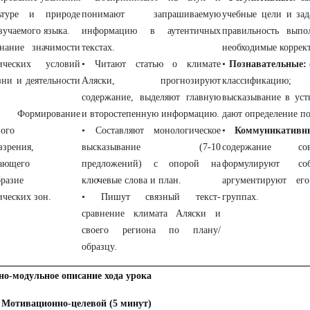
ьтуре и природе
понимают запрашиваемую
учебные цели и зад
зучаемого языка.
информацию в аутентичных
правильность выпо
нание значимости
текстах.
необходимые коррек
ических условий
• Читают статью о климате
•
Познавательные:
зни и деятельности
Аляски, прогнозируют
классификацию;
содержание, выделяют главную
высказывание в ус
рмирование
и второстепенную информацию.
дают определение п
ного
• Составляют монологическое
•
Коммуникативн
ззрения,
высказывание (7-10
содержание сов
ающего
предложений) с опорой на
формулируют со
бразие
ключевые слова и план.
аргументируют ег
ических зон.
• Пишут связный текст-
группах.
сравнение климата Аляски и
своего региона по плану/
образцу.
но-модульное описание хода урока
. Мотивационно-целевой (5 минут)