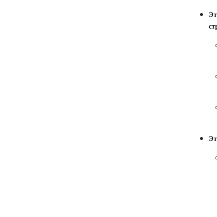
Эт
ст
Эт