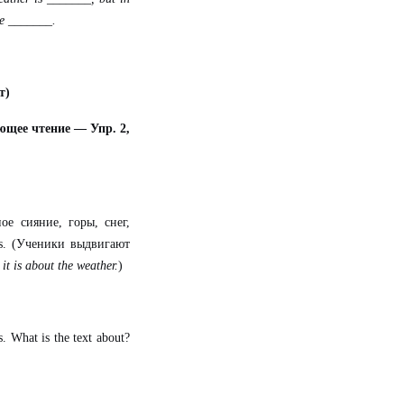
he _______.
т)
ющее чтение — Упр. 2,
ное
сияние
,
горы
,
снег
,
s. (
Ученики
выдвигают
 it is about the weather.
)
s.
What is the text about?