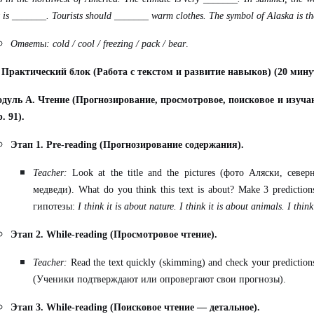
it is _______. Tourists should _______ warm clothes. The symbol of Alaska is t
Ответы
:
cold / cool / freezing / pack / bear
.
 Практический блок (Работа с текстом и развитие навыков) (20 мину
дуль А. Чтение (Прогнозирование, просмотровое, поисковое и изуча
р. 91).
Этап 1. Pre-reading (Прогнозирование содержания).
Teacher:
Look at the title and the pictures (
фото
Аляски
,
север
медведи
). What do you think this text is about? Make 3 prediction
гипотезы
:
I think it is about nature. I think it is about animals.
I think
Этап 2. While-reading (Просмотровое чтение).
Teacher:
Read the text quickly (skimming) and check your prediction
(Ученики подтверждают или опровергают свои прогнозы).
Этап 3. While-reading (Поисковое чтение — детальное).