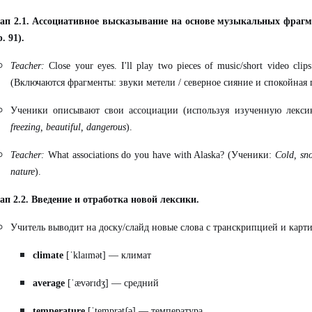
ап 2.1. Ассоциативное высказывание на основе музыкальных фрагме
р. 91).
Teacher:
Close your eyes. I'll play two pieces of music/short video clip
(Включаются фрагменты: звуки метели / северное сияние и спокойная 
Ученики описывают свои ассоциации (используя изученную лекс
freezing, beautiful, dangerous
).
Teacher:
What associations do you have with Alaska? (
Ученики
:
Cold, sno
nature
).
ап 2.2. Введение и отработка новой лексики.
Учитель выводит на доску/слайд новые слова с транскрипцией и карт
climate
[ˈklaɪmət] — климат
average
[ˈævərɪdʒ] — средний
temperature
[ˈtemprətʃə] — температура