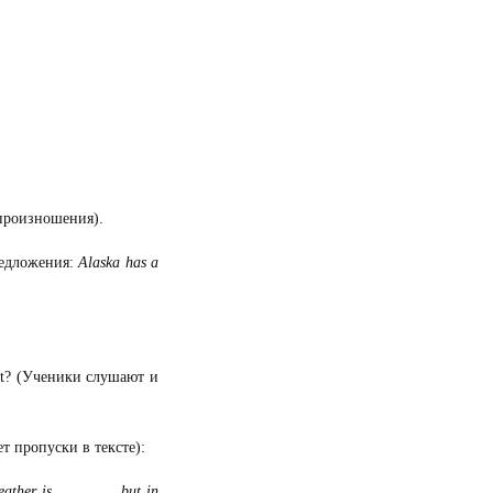
 произношения).
редложения:
Alaska has a
t? (
Ученики
слушают
и
ет
пропуски
в
тексте
):
eather is _______, but in