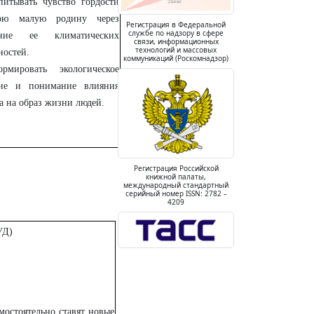
питывать чувство гордости
ою малую родину через
Регистрация в Федеральной
службе по надзору в сфере
ание ее климатических
связи, информационных
технологий и массовых
ностей.
коммуникаций (Роскомнадзор)
рмировать экологическое
ние и понимание влияния
а на образ жизни людей.
Регистрация Российской
книжной палаты,
международный стандартный
серийный номер ISSN: 2782 –
4209
УД)
мостоятельно ставят новые