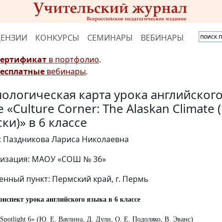
ЦЕНЗИИ
КОНКУРСЫ
СЕМИНАРЫ
ВЕБИНАРЫ
Сертификат
в портфолио
.
Бесплатные
вебинары
.
нологическая карта урока английского
 «Culture Corner: The Alaskan Climate
ки)» в 6 классе
: Паздникова Лариса Николаевна
изация: МАОУ «СОШ № 36»
енный пункт: Пермский край, г. Пермь
нспект урока английского языка в 6 классе
Spotlight 6» (Ю. Е. Ваулина, Д. Дули, О. Е. Подоляко, В. Эванс)