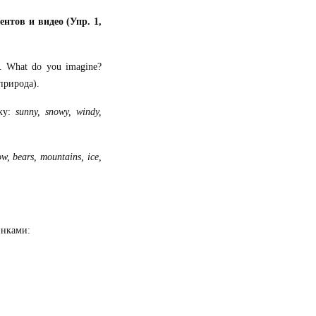
нтов и видео (Упр. 1,
s.
What do you imagine?
природа).
ику:
sunny, snowy, windy,
w, bears, mountains, ice,
инками: