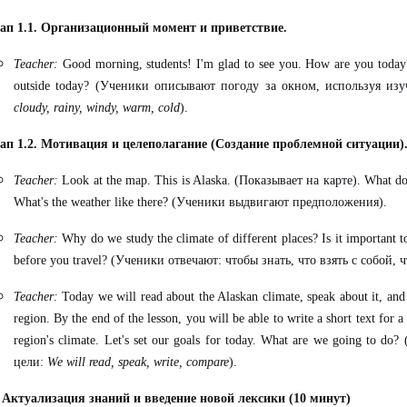
ап 1.1. Организационный момент и приветствие.
Teacher:
Good morning, students! I'm glad to see you. How are you today?
outside today?
(Ученики описывают погоду за окном, используя из
cloudy, rainy, windy, warm, cold
).
ап 1.2. Мотивация и целеполагание (Создание проблемной ситуации)
Teacher:
Look at the map.
This is Alaska. (Показывает на карте).
What do
What's the weather like there?
(Ученики выдвигают предположения).
Teacher:
Why do we study the climate of different places? Is it important 
before you travel?
(Ученики отвечают: чтобы знать, что взять с собой, 
Teacher:
Today we will read about the Alaskan climate, speak about it, and
region. By the end of the lesson, you will be able to write a short text for a
region's climate. Let's set our goals for today. What are we going to do?
цели:
We will read, speak, write, compare
).
 Актуализация знаний и введение новой лексики (10 минут)