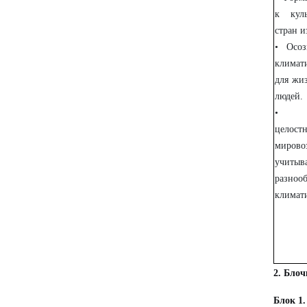
к кул
стран и
• Осоз
климат
для жи
людей.
• Фо
целост
мирово
учитыв
разноо
климат
2. Блоч
Блок 1