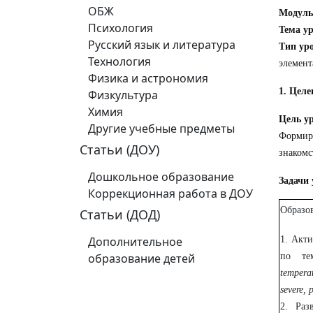
ОБЖ
Модуль
Психология
Тема ур
Русский язык и литература
Тип ур
Технология
элемент
Физика и астрономия
1. Целе
Физкультура
Химия
Цель у
Другие учебные предметы
Формиро
Статьи (ДОУ)
знакомс
Дошкольное образование
Задачи 
Коррекционная работа в ДОУ
Образо
Статьи (ДОД)
Дополнительное
1. Акти
образование детей
по те
tempera
severe, 
2. Раз