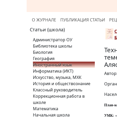
О ЖУРНАЛЕ
ПУБЛИКАЦИЯ СТАТЬИ
РЕ
Статьи (школа)
Администратор ОУ
Библиотека школы
Тех
Биология
теме
География
Аляс
Иностранный язык
Информатика (ИКТ)
Автор
Искусство, музыка, МХК
История и обществознание
Орган
Классный руководитель
Насел
Коррекционная работа в
школе
План-ко
Математика
Начальная школа
УМК:
«