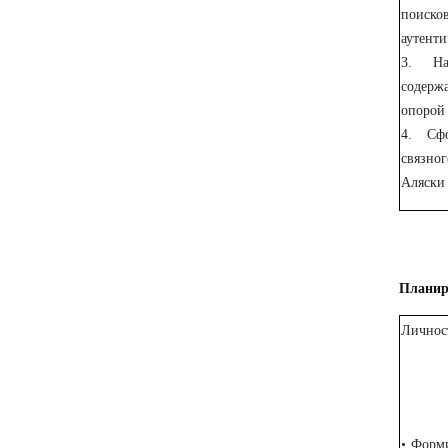
поиск
аутенти
3. На
содерж
опорой 
4. Сф
связно
Аляски 
Планир
Личнос
• Форм