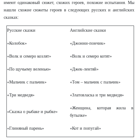
имеют одинаковый сюжет, схожих героев, похожие испытания. Мы
нашли схожие сюжеты героев в следующих русских и английских
сказках:
Русские сказки
Английские сказки
«Колобок»
«Джонни-пончик»
«Волк и семеро козлят»
«Волк и семеро котят»
«По щучьему веленью»
«Джек-лентяй»
«Мальчик с пальчик»
«Том – мальчик с пальчик»
«Три медведя»
«Златовласка и три медведя»
«Женщина, которая жила в
«Сказка о рыбаке и рыбке»
бутылке»
«Глиняный парень»
«Кот и попугай»