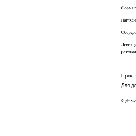
Форма р
Наглядн
Оборудо
Девиз у
результ
Прило
Для д
Опублико