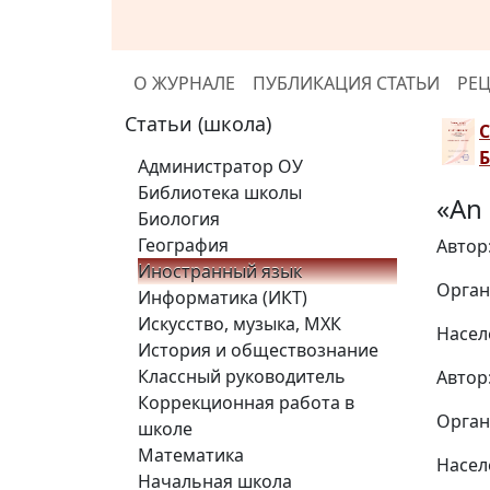
О ЖУРНАЛЕ
ПУБЛИКАЦИЯ СТАТЬИ
РЕ
Статьи (школа)
Администратор ОУ
Библиотека школы
«An
Биология
География
Автор
Иностранный язык
Орган
Информатика (ИКТ)
Искусство, музыка, МХК
Насел
История и обществознание
Классный руководитель
Автор
Коррекционная работа в
Орган
школе
Математика
Насел
Начальная школа