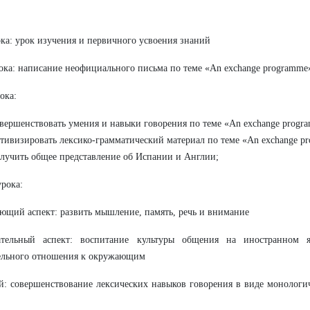
ка: урок изучения и первичного усвоения знаний
ока: написание неофициального письма по теме «An exchange programme
ока:
вершенствовать умения и навыки говорения по теме «An exchange progr
тивизировать лексико-грамматический материал по теме «An exchange p
лучить общее представление об Испании и Англии;
урока:
ющий аспект: развить мышление, память, речь и внимание
ательный аспект: воспитание культуры общения на иностранном 
ельного отношения к окружающим
: совершенствование лексических навыков говорения в виде монологи