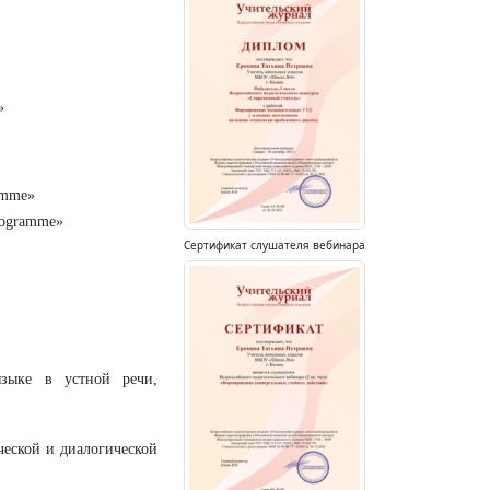
»
amme»
rogramme»
Сертификат слушателя вебинара
языке в устной речи,
ческой и диалогической