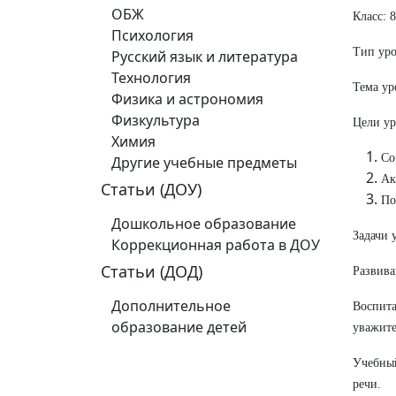
ОБЖ
Класс: 8
Психология
Тип уро
Русский язык и литература
Технология
Тема ур
Физика и астрономия
Физкультура
Цели ур
Химия
Со
Другие учебные предметы
Ак
Статьи (ДОУ)
По
Дошкольное образование
Задачи 
Коррекционная работа в ДОУ
Статьи (ДОД)
Развива
Дополнительное
Воспит
образование детей
уважит
Учебный
речи.