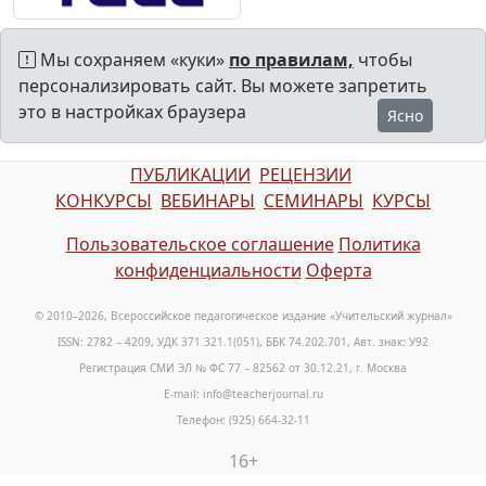
Мы сохраняем «куки»
по правилам,
чтобы
персонализировать сайт. Вы можете запретить
это в настройках браузера
Ясно
ПУБЛИКАЦИИ
РЕЦЕНЗИИ
КОНКУРСЫ
ВЕБИНАРЫ
СЕМИНАРЫ
КУРСЫ
Пользовательское соглашение
Политика
конфиденциальности
Оферта
© 2010–2026, Всероссийское педагогическое издание «Учительский журнал»
ISSN: 2782 – 4209, УДК 371.321.1(051), ББК 74.202.701, Авт. знак: У92
Регистрация СМИ ЭЛ № ФС 77 – 82562 от 30.12.21, г. Москва
E-mail: info@teacherjournal.ru
Телефон: (925) 664-32-11
16+