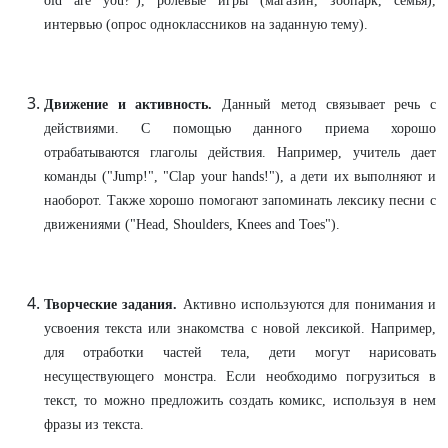
old are you?"), ролевые игры (магазин, зоопарк, семья),
интервью (опрос одноклассников на заданную тему).
Движение и активность.
Данный метод связывает речь с
действиями. С помощью данного приема хорошо
отрабатываются глаголы действия. Например, учитель дает
команды ("Jump!", "Clap your hands!"), а дети их выполняют и
наоборот. Также хорошо помогают запоминать лексику песни с
движениями ("Head, Shoulders, Knees and Toes").
Творческие задания.
Активно используются для понимания и
усвоения текста или знакомства с новой лексикой. Например,
для отработки частей тела, дети могут нарисовать
несуществующего монстра. Если необходимо погрузиться в
текст, то можно предложить создать комикс, используя в нем
фразы из текста.