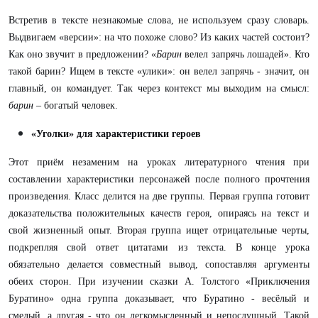
Встретив в тексте незнакомые слова, не используем сразу словарь.
Выдвигаем «версии»: на что похоже слово? Из каких частей состоит?
Как оно звучит в предложении? «
Барин
велел запрячь лошадей». Кто
такой барин? Ищем в тексте «улики»: он велел запрячь - значит, он
главный, он командует. Так через контекст мы выходим на смысл:
барин
– богатый человек.
«Уголки» для характеристики героев
Этот приём незаменим на уроках литературного чтения при
составлении характеристики персонажей после полного прочтения
произведения. Класс делится на две группы. Первая группа готовит
доказательства положительных качеств героя, опираясь на текст и
свой жизненный опыт. Вторая группа ищет отрицательные черты,
подкрепляя свой ответ цитатами из текста. В конце урока
обязательно делается совместный вывод, сопоставляя аргументы
обеих сторон. При изучении сказки А. Толстого «Приключения
Буратино» одна группа доказывает, что Буратино - весёлый и
смелый, а другая - что он легкомысленный и непослушный. Такой