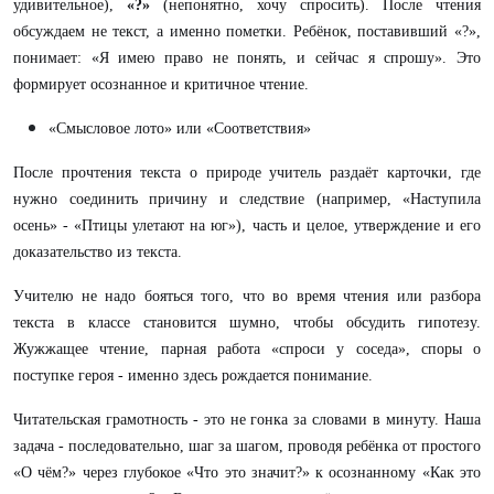
удивительное),
«?»
(непонятно, хочу спросить). После чтения
обсуждаем не текст, а именно пометки. Ребёнок, поставивший «?»,
понимает: «Я имею право не понять, и сейчас я спрошу». Это
формирует осознанное и критичное чтение.
«Смысловое лото» или «Соответствия»
После прочтения текста о природе учитель раздаёт карточки, где
нужно соединить причину и следствие (например, «Наступила
осень» - «Птицы улетают на юг»), часть и целое, утверждение и его
доказательство из текста.
Учителю не надо бояться того, что во время чтения или разбора
текста в классе становится шумно, чтобы обсудить гипотезу.
Жужжащее чтение, парная работа «спроси у соседа», споры о
поступке героя - именно здесь рождается понимание.
Читательская грамотность - это не гонка за словами в минуту. Наша
задача - последовательно, шаг за шагом, проводя ребёнка от простого
«О чём?» через глубокое «Что это значит?» к осознанному «Как это