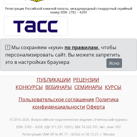
Регистрация Российской книжной палаты, международный стандартный серийный
номер ISSN: 2782 – 4209
Мы сохраняем «куки»
по правилам,
чтобы
персонализировать сайт. Вы можете запретить
это в настройках браузера
Ясно
ПУБЛИКАЦИИ
РЕЦЕНЗИИ
КОНКУРСЫ
ВЕБИНАРЫ
СЕМИНАРЫ
КУРСЫ
Пользовательское соглашение
Политика
конфиденциальности
Оферта
© 2010–2026, Всероссийское педагогическое издание «Учительский журнал»
ISSN: 2782 – 4209, УДК 371.321.1(051), ББК 74.202.701, Авт. знак: У92
Регистрация СМИ ЭЛ № ФС 77 – 82562 от 30.12.21, г. Москва