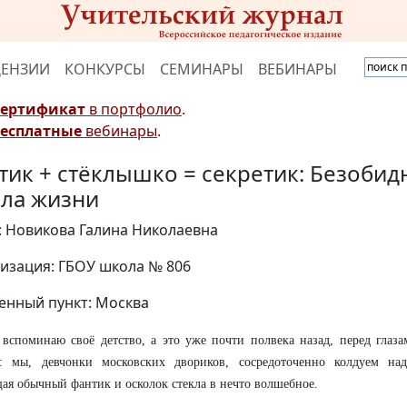
ЦЕНЗИИ
КОНКУРСЫ
СЕМИНАРЫ
ВЕБИНАРЫ
Сертификат
в портфолио
.
Бесплатные
вебинары
.
тик + стёклышко = секретик: Безобид
ла жизни
: Новикова Галина Николаевна
изация: ГБОУ школа № 806
енный пункт: Москва
 вспоминаю своё детство, а это уже почти полвека назад, перед глаза
а: мы, девчонки московских двориков, сосредоточенно колдуем на
ая обычный фантик и осколок стекла в нечто волшебное.