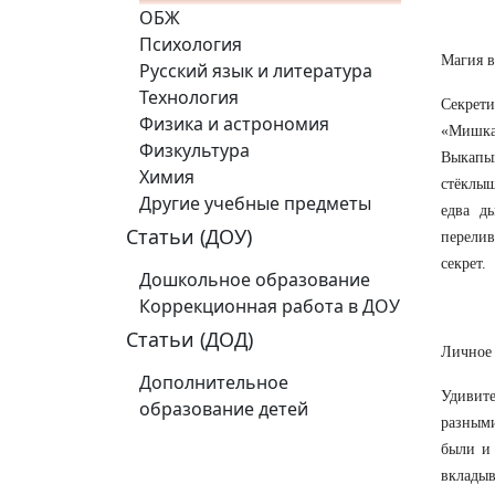
ОБЖ
Психология
Магия в
Русский язык и литература
Технология
Секрет
Физика и астрономия
«Мишка 
Физкультура
Выкапы
Химия
стёклыш
Другие учебные предметы
едва д
Статьи (ДОУ)
перелив
секрет.
Дошкольное образование
Коррекционная работа в ДОУ
Статьи (ДОД)
Личное
Дополнительное
Удивите
образование детей
разными
были и 
вкладыв