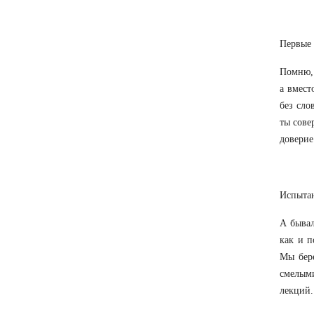
Первые 
Помню, 
а вмест
без сло
ты сове
доверие
Испытан
А бывал
как и п
Мы бере
смелым
лекций.