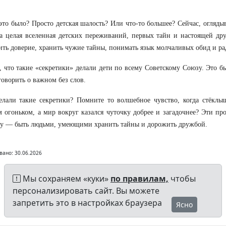
это было? Просто детская шалость? Или что-то большее? Сейчас, огляды
а целая вселенная детских переживаний, первых тайн и настоящей др
ить доверие, хранить чужие тайны, понимать язык молчаливых обид и р
, что такие «секретики» делали дети по всему Советскому Союзу. Это 
говорить о важном без слов.
лали такие секретики? Помните то волшебное чувство, когда стёклыш
 огоньком, а мир вокруг казался чуточку добрее и загадочнее? Эти пр
у — быть людьми, умеющими хранить тайны и дорожить дружбой.
вано: 30.06.2026
Мы сохраняем «куки»
по правилам,
чтобы
персонализировать сайт. Вы можете
запретить это в настройках браузера
Ясно