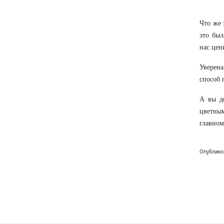
Что же 
это был
нас цен
Уверена
способ 
А вы де
цветным
главном
Опублико