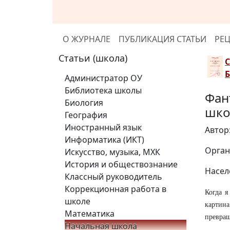
О ЖУРНАЛЕ
ПУБЛИКАЦИЯ СТАТЬИ
РЕ
Статьи (школа)
Администратор ОУ
Библиотека школы
Фан
Биология
шко
География
Иностранный язык
Автор
Информатика (ИКТ)
Орган
Искусство, музыка, МХК
История и обществознание
Насел
Классный руководитель
Коррекционная работа в
Когда я
школе
картин
Математика
превращ
Начальная школа