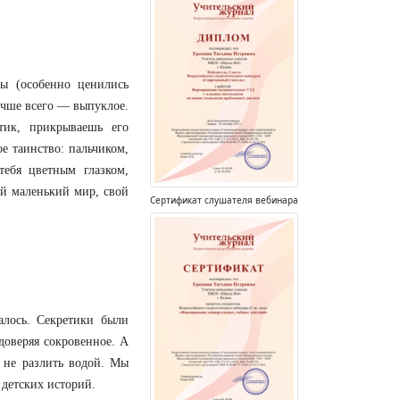
ы (особенно ценились
учше всего — выпуклое.
тик, прикрываешь его
е таинство: пальчиком,
ебя цветным глазком,
ой маленький мир, свой
Сертификат слушателя вебинара
алось. Секретики были
оверяя сокровенное. А
 не разлить водой. Мы
 детских историй.