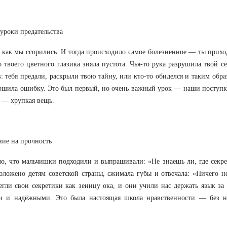
уроки предательства
как мы ссорились. И тогда происходило самое болезненное — ты приход
о твоего цветного глазика зияла пустота. Чья-то рука разрушила твой 
в: тебя предали, раскрыли твою тайну, или кто-то обиделся и таким образ
ршила ошибку. Это был первый, но очень важный урок — наши поступк
 — хрупкая вещь.
ие на прочность
о, что мальчишки подходили и выпрашивали: «Не знаешь ли, где секрет
оложено детям советской страны, сжимала губы и отвечала: «Ничего не
гли свои секретики как зеницу ока, и они учили нас держать язык за
и и надёжными. Это была настоящая школа нравственности — без н