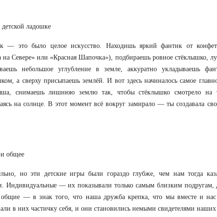
 детской ладошке
ик — это было целое искусство. Находишь яркий фантик от конфет
на Севере» или «Красная Шапочка»), подбираешь ровное стёклышко, л
ваешь небольшое углубление в земле, аккуратно укладываешь фан
ком, а сверху присыпаешь землёй. И вот здесь начиналось самое главно
ыша, снимаешь лишнюю землю так, чтобы стёклышко смотрело на т
аясь на солнце. В этот момент всё вокруг замирало — ты создавала св
 и общее
льно, но эти детские игры были гораздо глубже, чем нам тогда каз
. Индивидуальные — их показывали только самым близким подругам, д
общие — в знак того, что наша дружба крепка, что мы вместе и нас
али в них частичку себя, и они становились немыми свидетелями наших