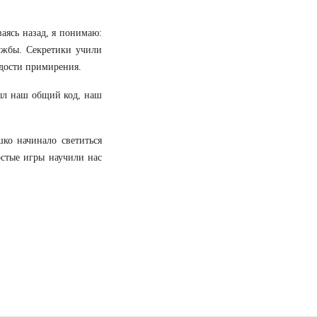
ваясь назад, я понимаю:
ужбы. Секретики учили
адости примирения.
был наш общий код, наш
ко начинало светиться
остые игры научили нас