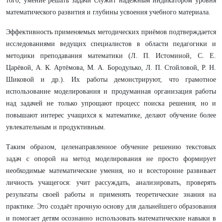
того, умение решать задачи служит надёжным индикатором уровня
математического развития и глубины усвоения учебного материала.
Эффективность применяемых методических приёмов подтверждается
исследованиями ведущих специалистов в области педагогики и
методики преподавания математики (Л. П. Истоминой, С. Е.
Царёвой, А. К. Артёмова, М. А. Бородулько, Л. П. Стойловой, Р. Н.
Шиковой и др.). Их работы демонстрируют, что грамотное
использование моделирования и продуманная организация работы
над задачей не только упрощают процесс поиска решения, но и
повышают интерес учащихся к математике, делают обучение более
увлекательным и продуктивным.
Таким образом, целенаправленное обучение решению текстовых
задач с опорой на метод моделирования не просто формирует
необходимые математические умения, но и всесторонне развивает
личность учащегося: учит рассуждать, анализировать, проверять
результаты своей работы и применять теоретические знания на
практике. Это создаёт прочную основу для дальнейшего образования
и помогает детям осознанно использовать математические навыки в