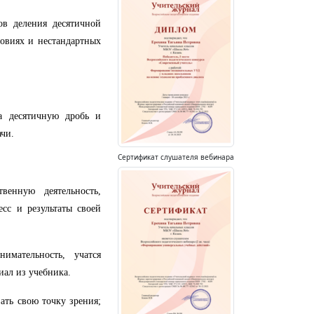
ов деления десятичной
овиях и нестандартных
 десятичную дробь и
ачи.
Сертификат слушателя вебинара
венную деятельность,
сс и результаты своей
имательность, учатся
иал из учебника.
ать свою точку зрения;