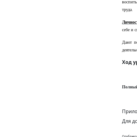
воспит
труда.
Личнос
себе и с
Дают п
деятель
Ход у
Полный
Прило
Для д
Опублико