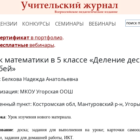
ЦЕНЗИИ
КОНКУРСЫ
СЕМИНАРЫ
ВЕБИНАРЫ
Сертификат
в портфолио
.
Бесплатные
вебинары
.
к математики в 5 классе «Деление де
бей»
: Белкова Надежда Анатольевна
изация: МКОУ Угорская ООШ
енный пункт: Костромская обл, Мантуровский р-н, Угор
ока
: Урок изучения нового материала.
ование
: доска; задания для выполнения на уроке; карточки самоо
и, задания для домашней работы, ИКТ.