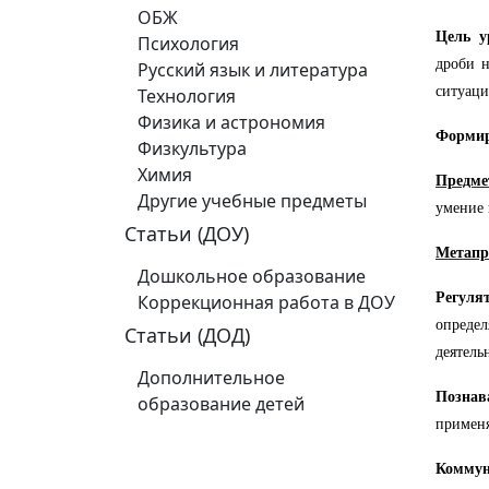
ОБЖ
Цель у
Психология
дроби н
Русский язык и литература
ситуаци
Технология
Физика и астрономия
Форми
Физкультура
Химия
Предме
Другие учебные предметы
умение 
Статьи (ДОУ)
Метапр
Дошкольное образование
Регул
Коррекционная работа в ДОУ
определ
Статьи (ДОД)
деятель
Дополнительное
Познав
образование детей
применя
Комму