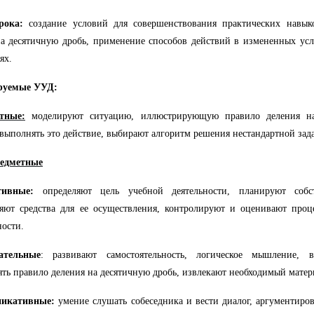
рока:
создание условий для совершенствования практических навык
а десятичную дробь, применение способов действий в измененных усл
ях.
руемые УУД:
тные:
моделируют ситуацию, иллюстрирующую правило деления на
выполнять это действие, выбирают алгоритм решения нестандартной зад
едметные
ятивные:
определяют цель учебной деятельности, планируют собст
яют средства для ее осуществления, контролируют и оценивают проце
ности.
ательные
: развивают самостоятельность, логическое мышление, вн
ть правило деления на десятичную дробь, извлекают необходимый матер
никативные:
умение слушать собеседника и вести диалог, аргументиров