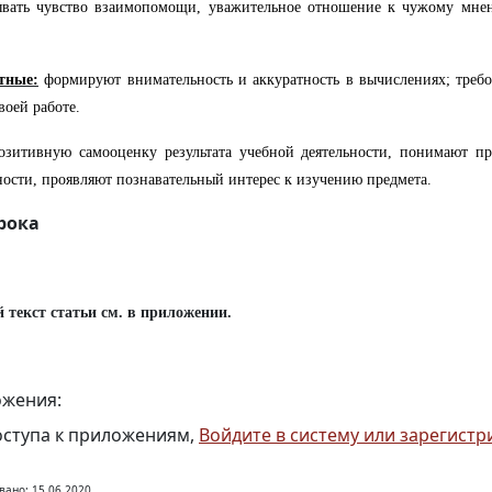
ывать чувство взаимопомощи, уважительное отношение к чужому мнен
тные:
формируют внимательность и аккуратность в вычислениях; требо
воей работе.
озитивную самооценку результата учебной деятельности, понимают п
ности, проявляют познавательный интерес к изучению предмета.
рока
 текст статьи см. в приложении.
жения:
оступа к приложениям,
Войдите в систему или зарегистр
вано: 15.06.2020