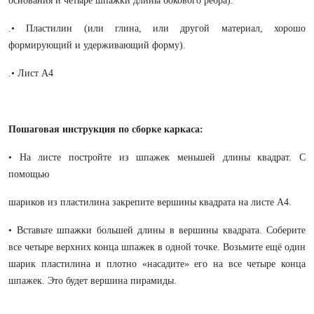
основания и четыре шпажки длины бокового ребра).
.• Пластилин (или глина, или другой материал, хорошо
формирующий и удерживающий форму).
.• Лист А4
Пошаговая инструкция по сборке каркаса:
• На листе постройте из шпажек меньшей длины квадрат. С
помощью
шариков из пластилина закрепите вершины квадрата на листе А4.
• Вставьте шпажки большей длины в вершины квадрата. Соберите
все четыре верхних конца шпажек в одной точке. Возьмите ещё один
шарик пластилина и плотно «насадите» его на все четыре конца
шпажек. Это будет вершина пирамиды.