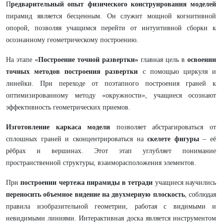
П
редварительный опыт физического конструирования моделей
пирамид является бесценным. Он служит мощной когнитивной
опорой, позволяя учащимся перейти от интуитивной сборки к
осознанному геометрическому построению.
На этапе «
Построение точной развертки»
главная цель в
освоении
точных методов построения развертки
с помощью циркуля и
линейки. При переходе от поэтапного построения граней к
оптимизированному методу «окружности», учащиеся осознают
эффективность геометрических приемов.
Изготовление каркаса модели
позволяет абстрагироваться от
сплошных граней и сконцентрироваться на
скелете фигуры
– её
рёбрах и вершинах. Этот этап углубляет понимание
пространственной структуры, взаиморасположения элементов.
При
построении чертежа пирамиды в тетради
учащиеся научились
переносить объемное видение на двухмерную плоскость
, соблюдая
правила изобразительной геометрии, работая с видимыми и
невидимыми линиями. Интерактивная доска является инструментом