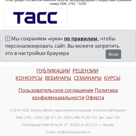
Регистрация Российской книжной палаты, международный стандартный серийный
номер ISSN: 2782 – 4209
Мы сохраняем «куки»
по правилам,
чтобы
персонализировать сайт. Вы можете запретить
это в настройках браузера
Ясно
ПУБЛИКАЦИИ
РЕЦЕНЗИИ
КОНКУРСЫ
ВЕБИНАРЫ
СЕМИНАРЫ
КУРСЫ
Пользовательское соглашение
Политика
конфиденциальности
Оферта
© 2010–2026, Всероссийское педагогическое издание «Учительский журнал»
ISSN: 2782 – 4209, УДК 371.321.1(051), ББК 74.202.701, Авт. знак: У92
Регистрация СМИ ЭЛ № ФС 77 – 82562 от 30.12.21, г. Москва
E-mail: info@teacherjournal.ru