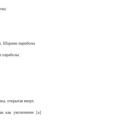
олы:
ы.
Ширина параболы
а параболы:
ны, открытая вверх.
к как увеличение ∣a∣