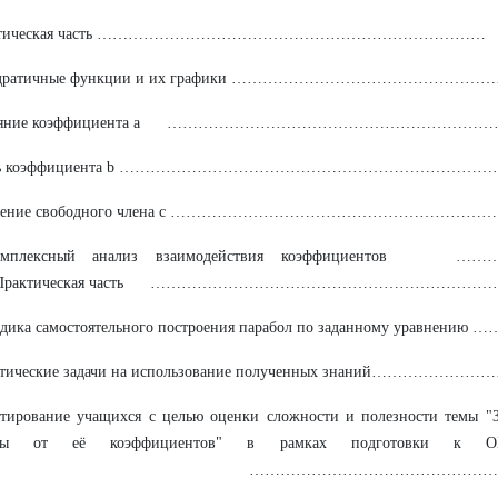
оретическая часть …………………………………………………………………
вадратичные функции и их графики …………………………………………
Влияние коэффициента a ……………………………………………………
Роль коэффициента b ………………………………………………………………
начение свободного члена c …………………………………………………
Комплексный анализ взаимодействия коэффициенто
актическая часть …………………………………………………………
одика самостоятельного построения парабол по заданному уравнени
ктические задачи на использование полученных знаний……………
етирование учащихся с целью оценки сложности и полезности темы "
олы от её коэффициентов" в рамках подготовки к О
……………………………………………………
…………………….