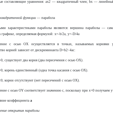
ые составляющие уравнения: ax2 — квадратичный член; bx — линейны
 квадратичной функции
— парабола
ыми характеристиками параболы являются: вершина параболы — сама
а графике, определяемая формулой: x=-b/2a, y=-D/4a
чение с осью OX осуществляется в точках, называемых корнями у
тво корней зависит от дискриминанта D=b2−4ac:
0, существует два корня (два пересечения с осью OX).
0, корень единственный (одна точка касания с осью OX).
0, корни отсутствуют (нет пересечений с осью OX).
ение с осью OY соответствует значению c, поскольку при x=0 получаем y
ияние коэффициента
a
ление открытия параболы