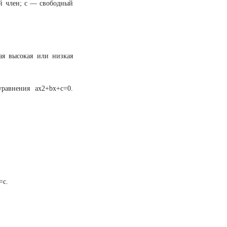
й член; c — свободный
я высокая или низкая
равнения ax2+bx+c=0.
=c.