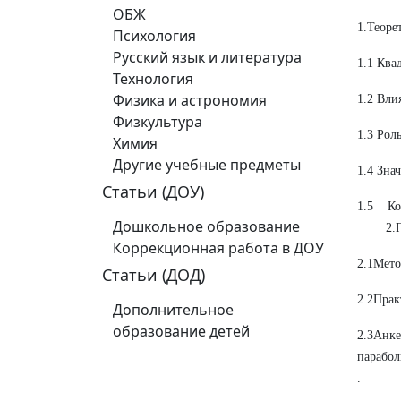
ОБЖ
1.Те
Психология
Русский язык и литература
1.1 К
Технология
Физика и астрономия
1.2 
Физкультура
1.3 
Химия
Другие учебные предметы
1.4 З
Статьи (ДОУ)
1.5 
Дошкольное образование
2.Пр
Коррекционная работа в ДОУ
2.1Мет
Статьи (ДОД)
2.2Пра
Дополнительное
образование детей
2.3Анк
параб
. 
………