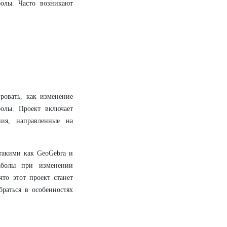
олы. Часто возникают
ровать, как изменение
олы. Проект включает
ния, направленные на
такими как GeoGebra и
аболы при изменении
что этот проект станет
раться в особенностях