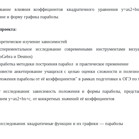
ование влияния коэффициентов квадратичного уравнения y=ax2+bx
ие и форму графика параболы.
проекта:
оретическое изучение зависимостей
спериментальное исследование современными инструментами визу
oGebra и Desmos)
зработка методики построения парабол и практическое применение
овести анкетирование учащихся с целью оценки сложности и полезно
ложения параболы от её коэффициентов" в рамках подготовки к ОГЭ по 
т исследования: зависимость положения и формы параболы, предста
ием y=ax2+bx+c, от конкретных значений её коэффициентов
исследования: квадратичные функции и их графики — параболы