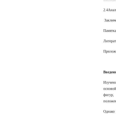
2.4Ан
Закл
Памя
Лите
Прил
Введен
Изучени
осново
фигур,
положен
Однако