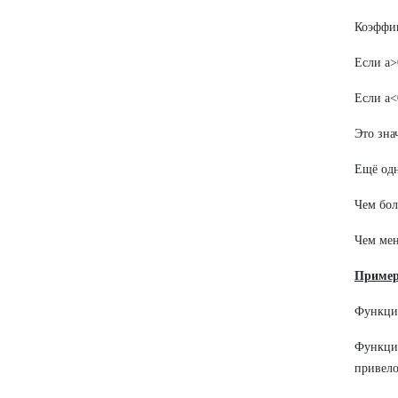
Коэффи
Если a>
Если a<
Это зна
Ещё од
Чем бол
Чем мен
Пример
Функция
Функци
привел