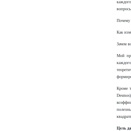
каждог
вопросы
Почему 
Как изм
Зачем в
Мой пр
каждог
теорет
формиро
Кроме т
Desmos
коэффиц
полезны
квадрат
Цель да