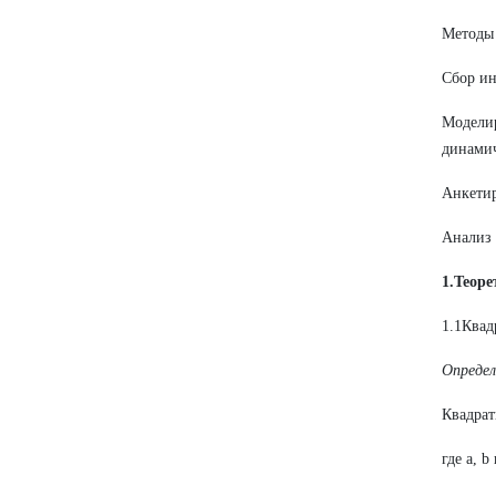
Методы 
Сбор ин
Модели
динамич
Анкети
Анализ
1.Теоре
1.1Квад
Определ
Квадрат
где a, 