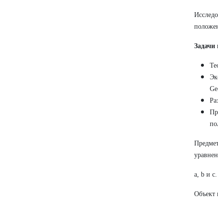
Исслед
положен
Задачи 
Те
Эк
Ge
Ра
Пр
по
Предме
уравнен
a, b и c.
Объект 