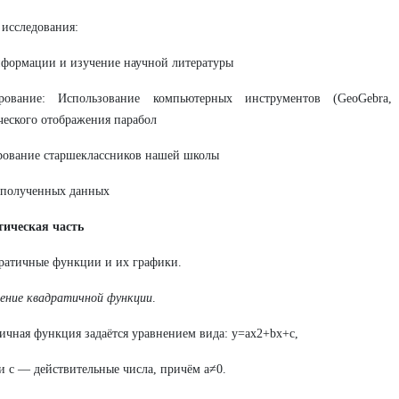
исследования:
формации и изучение научной литературы
рование: Использование компьютерных инструментов (GeoGebra
еского отображения парабол
рование старшеклассников нашей школы
 полученных данных
тическая часть
ратичные функции и их графики.
ение квадратичной функции
.
ичная функция задаётся уравнением вида: y=ax2+bx+c,
b и c — действительные числа, причём a≠0.