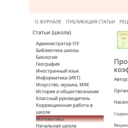
О ЖУРНАЛЕ
ПУБЛИКАЦИЯ СТАТЬИ
РЕ
Статьи (школа)
Администратор ОУ
Библиотека школы
Биология
Про
География
коэ
Иностранный язык
Информатика (ИКТ)
Автор
Искусство, музыка, МХК
Орган
История и обществознание
Классный руководитель
Насел
Коррекционная работа в
школе
Содерж
Математика
Начальная школа
Введ