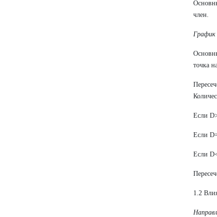
Основн
член.
График
Основн
точка н
Пересе
Количес
Если D>
Если D=
Если D<
Пересеч
1.2 Вл
Направ