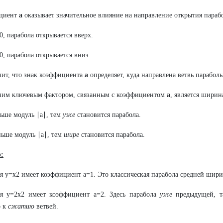
циент
a
оказывает значительное влияние на направление открытия параб
0, парабола открывается вверх.
0, парабола открывается вниз.
чит, что знак коэффициента
a
определяет, куда направлена ветвь парабол
ним ключевым фактором, связанным с коэффициентом
a
, является ширин
ьше модуль ∣a∣, тем
уже
становится парабола.
ьше модуль ∣a∣, тем
шире
становится парабола.
:
 y=x2 имеет коэффициент a=1. Это классическая парабола средней шири
я y=2x2 имеет коэффициент a=2. Здесь парабола
уже
предыдущей, та
о к
сжатию
ветвей.