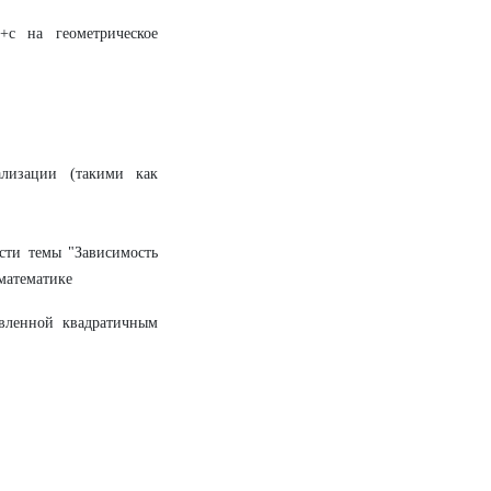
+c на геометрическое
ализации (такими как
сти темы "Зависимость
математике
вленной квадратичным