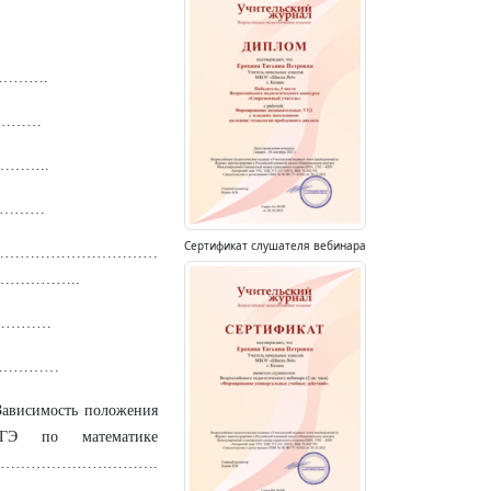
………….
…………
………..
……………
Сертификат слушателя вебинара
в …………………………………
……………..
ю ……………
…………………
Зависимость положения
ГЭ по математике
……………….