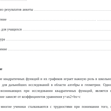
ализ результатов анкеты ………………………………………………………
ючение ………………………………………………………………… …………
тка для учащихся ………………………………………………………………
ратура ……………………………………………………………………………
ожение ……………………………………………………………………………
ие
е квадратичных функций и их графиков играет важную роль в школьно
й для дальнейших исследований в области алгебры и геометрии. Одн
 возникающих при исследовании квадратичных функций, является 
ие зависят от коэффициентов уравнения y=ax2+bx+c
 многие ученики сталкиваются с трудностями при понимании того, 