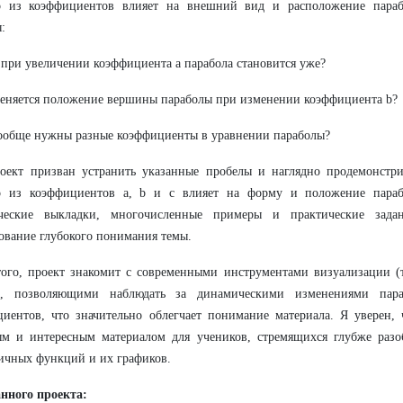
о из коэффициентов влияет на внешний вид и расположение параб
:
при увеличении коэффициента a парабола становится уже?
еняется положение вершины параболы при изменении коэффициента b?
ообще нужны разные коэффициенты в уравнении параболы?
оект призван устранить указанные пробелы и наглядно продемонстри
о из коэффициентов a, b и c влияет на форму и положение параб
ические выкладки, многочисленные примеры и практические зада
вание глубокого понимания темы.
ого, проект знакомит с современными инструментами визуализации (
), позволяющими наблюдать за динамическими изменениями пар
иентов, что значительно облегчает понимание материала. Я уверен, 
м и интересным материалом для учеников, стремящихся глубже разоб
ичных функций и их графиков.
нного проекта: