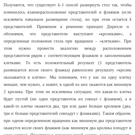
Получается, что существует
k
–1 способ развернуть стол так, чтобы
изменилось взаиморасположение представителей и флажков (если
исключить начальное размещение стола), но при этом остается
k
представителей. Применим к решению принцип Дирихле и
обозначим, что представители выступают «кроликами», а
определенные положения стола при вращении – «клетками». При
этом нужно провести аналогию между расположением
представителя рядом с соответствующем флажком и заполненными
клетками. То есть положительный результат (1 представитель
размешается возле своего флажка) равносилен результату «кролик
оказывается в клетке». Мы понимаем, что у нас на одну клетку
меньше, чем нужно, а значит, в одной из них окажется как минимум
2 кролика. При этом не исключены ситуации, что какая-то клетка
будет пустой (ни один представитель не совпал с флажком), а в
какой-то клетке окажется два, три или даже больше кроликов (два,
три и больше представителей совпадут с флажками). Таким образом,
при одном определенном вращении как минимум два представителя
окажутся возле своих флажков (как минимум два кролика попадут в