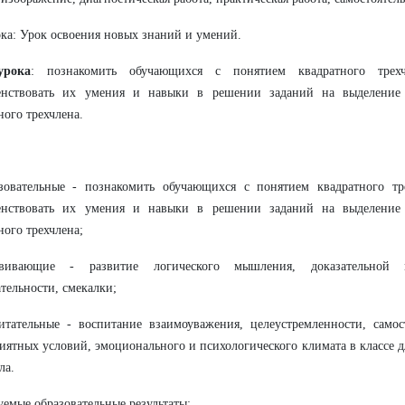
ка: Урок освоения новых знаний и умений.
урока
: познакомить обучающихся с понятием квадратного трех
енствовать их умения и навыки в решении заданий на выделение 
ного трехчлена.
азовательные -
познакомить обучающихся с понятием квадратного тр
енствовать их умения и навыки в решении заданий на выделение 
ного трехчлена
;
вивающие - развитие логического мышления, доказательной м
тельности, смекалки;
итательные - воспитание взаимоуважения, целеустремленности, самос
иятных условий, эмоционального и психологического климата в классе д
ла.
емые образовательные результаты: