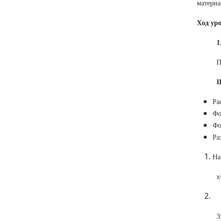
материа
Ход уро
1
П
I
Ра
Фо
Фо
Ра
На
х
3