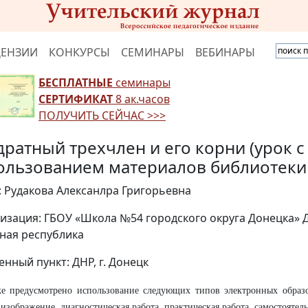
ЦЕНЗИИ
КОНКУРСЫ
СЕМИНАРЫ
ВЕБИНАРЫ
БЕСПЛАТНЫЕ
семинары
СЕРТИФИКАТ
8 ак.часов
ПОЛУЧИТЬ СЕЙЧАС >>>
дратный трехчлен и его корни (урок с
ользованием материалов библиотеки
: Рудакова Алексанлра Григорьевна
изация: ГБОУ «Школа №54 городского округа Донецка» 
ная республика
енный пункт: ДНР, г. Донецк
е предусмотрено использование следующих типов электронных образо
 изображение, диагностическая работа, практическая работа, самостоятель