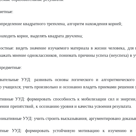
метные:
определение квадратного трехчлена
, алгоритм нахождения корней;
находить корни, выделять квадрата двучлена;
остные: видеть значение изучаемого материала в жизни человека, дл
важать мнение одноклассников, понимать причины успеха (неуспеха) в у
предметные:
авательные УУД: развивать основы логического и алгоритмического
р учащихся; учить произвольно и осознанно владеть приемами решения з
ятивные УУД: формировать способность к мобилизации сил и энергии
ении препятствий, к осознанию уровня и качества усвоения результата.
никативные УУД: учить строить высказывания, аргументировано доказыв
стные УУД: формировать устойчивую мотивацию к изучению и з