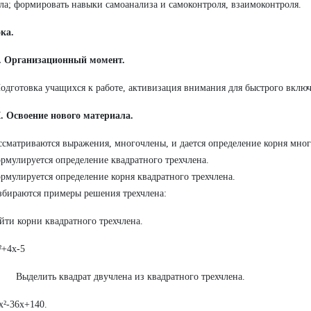
ла; формировать навыки самоанализа и самоконтроля, взаимоконтроля.
ка.
. Организационный момент.
одготовка учащихся к работе, активизация внимания для быстрого включ
I
. Освоение нового материала.
ссматриваются выражения, многочлены, и дается определение корня мног
рмулируется определение квадратного трехчлена.
рмулируется определение корня квадратного трехчлена.
збираются примеры решения трехчлена:
йти корни квадратного трехчлена.
²+4х-5
Выделить квадрат двучлена из квадратного трехчлена.
х²-36х+140.