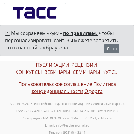
Мы сохраняем «куки»
по правилам,
чтобы
персонализировать сайт. Вы можете запретить
это в настройках браузера
Ясно
ПУБЛИКАЦИИ
РЕЦЕНЗИИ
КОНКУРСЫ
ВЕБИНАРЫ
СЕМИНАРЫ
КУРСЫ
Пользовательское соглашение
Политика
конфиденциальности
Оферта
© 2010–2026, Всероссийское педагогическое издание «Учительский журнал»
ISSN: 2782 – 4209, УДК 371.321.1(051), ББК 74.202.701, Авт. знак: У92
Регистрация СМИ ЭЛ № ФС 77 – 82562 от 30.12.21, г. Москва
E-mail: info@teacherjournal.ru
Телефон: (925) 664-32-11